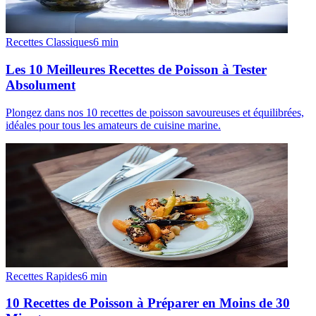
Recettes Classiques
6
min
Les 10 Meilleures Recettes de Poisson à Tester
Absolument
Plongez dans nos 10 recettes de poisson savoureuses et équilibrées,
idéales pour tous les amateurs de cuisine marine.
Recettes Rapides
6
min
10 Recettes de Poisson à Préparer en Moins de 30