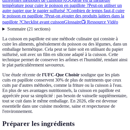
différentes méthodes de cuisson
FAQ
Quelle est la meilleure
température pour cuire le poisson en papillote ?
Peut-on utiliser un
autre papier que le papier sulfurisé ?
Combien de temps faut-il cuire
le poisson en papillote ?
Peut-on ajouter des produits laitiers dans la
papillote ?
Checklist avant cuisson
Glossaire
📺 Ressource Vidéo
Sommaire
(
21
sections
)
La cuisson en papillote est une méthode culinaire qui consiste à
cuire les aliments, généralement du poisson ou des légumes, dans un
emballage hermétique. Cela peut se faire soit en utilisant du papier
sulfurisé, soit avec un film en silicone adapté à la cuisson. Cette
technique permet de conserver les arômes et l'humidité, rendant ainsi
le plat particulièrement savoureux.
Une étude récente de
l'UFC-Que Choisir
souligne que les plats
cuits en papillote conservent 30% de plus de nutriments que ceux
cuits par d'autres méthodes, comme la friture ou la cuisson à l'eau.
En plus de ses avantages nutritionnels, la cuisson en papillote est
appréciée pour sa simplicité : pas besoin de vaisselle supplémentaire,
tout se cuit dans le même emballage. En 2026, elle est devenue
essentielle dans une cuisine moderne, saine et respectueuse de
l'environnement.
Préparer les ingrédients