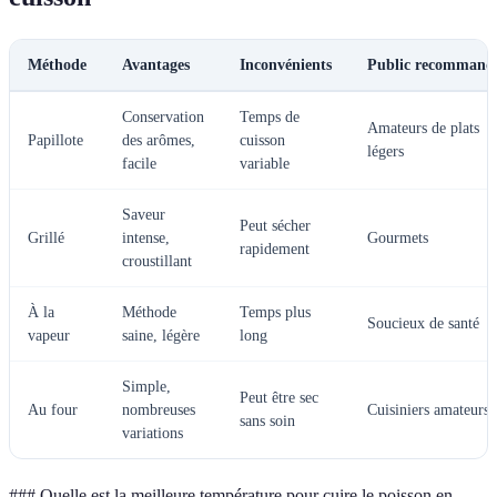
Méthode
Avantages
Inconvénients
Public recommand
Conservation
Temps de
Amateurs de plats
Papillote
des arômes,
cuisson
légers
facile
variable
Saveur
Peut sécher
Grillé
intense,
Gourmets
rapidement
croustillant
À la
Méthode
Temps plus
Soucieux de santé
vapeur
saine, légère
long
Simple,
Peut être sec
Au four
nombreuses
Cuisiniers amateurs
sans soin
variations
### Quelle est la meilleure température pour cuire le poisson en