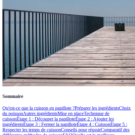
Sommaire
Qu'est-ce que la cuisson en papillote ?
Préparer les ingrédients
Choix
du poisson
Autres ingrédients
Mise en place
Technique de
cuisson
Étape 1 : Découper la papillote
Étape 2 : Ajouter les
ingrédients
Étape 3 : Fermer la papillote
Étape 4 : Cuisson
Étape 5 :
Respecter les temps de cuisson
Conseils pour réussir
Comparatif des