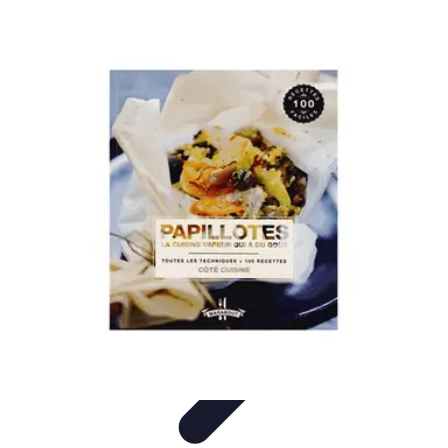
Recettes de Poissons
Recettes de Papillote
Recettes Faciles
Recettes
Recettes de
Marinades
Recettes de Poisson
Recettes de Poissons