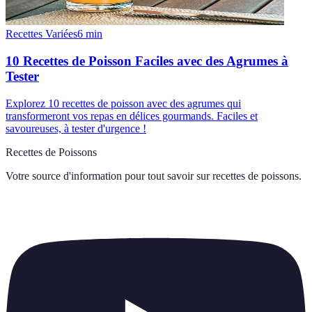
Recettes Variées
6
min
10 Recettes de Poisson Faciles avec des Agrumes à
Tester
Explorez 10 recettes de poisson avec des agrumes qui
transformeront vos repas en délices gourmands. Faciles et
savoureuses, à tester d'urgence !
Recettes de Poissons
Votre source d'information pour tout savoir sur
recettes de poissons
.