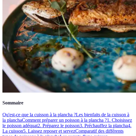
Sommaire
Qu'est-ce que la cuisson à la plancha ?
Les bienfaits de la cuisson à
la plancha
Comment préparer un poisson à la plancha ?
1. Choisissez
le poisson adéquat
2. Préparez le poisson
3. Préchauffez la plancha
4.
La cuisson
5. Laissez reposer et servez
Comparatif des différents