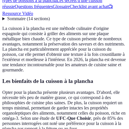
types de poissons à la plancha
Les secrets d'une cuisson
réussie
Questions fréquentes
Glossaire
Checklist avant achat
📺
Ressource Vidéo
Sommaire
(
14
sections
)
La cuisson à la plancha est une méthode culinaire d'origine
espagnole qui consiste à griller des aliments sur une plaque
métallique bien chaude. Ce type de cuisson présente de nombreux
avantages, notamment la préservation des saveurs et des nutriments.
La plancha est particulièrement appréciée pour la cuisson du
poisson, car elle permet d'obtenir une texture à la fois croustillante à
l'extérieur et moelleuse à l'intérieur. En 2026, la plancha est devenue
une tendance incontournable pour les amateurs de cuisine saine et
gourmande.
Les bienfaits de la cuisson à la plancha
Opter pour la plancha présente plusieurs avantages. D'abord, elle
nécessite très peu de matière grasse, ce qui correspond à des
philosophies de cuisine plus saines. De plus, la cuisson requiert un
temps minimal, permettant de garder intactes les propriétés
organoleptiques des aliments, notamment celles du poisson, riche en
oméga-3. Selon une étude de
UFC-Que Choisir
, près de 85% des
personnes interrogées ont noté une préférence pour la cuisson à la
plancha par rapport à la friture ou au four.