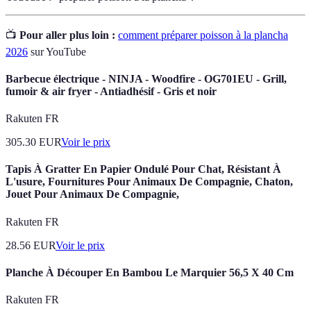
📺
Pour aller plus loin :
comment préparer poisson à la plancha
2026
sur YouTube
Barbecue électrique - NINJA - Woodfire - OG701EU - Grill,
fumoir & air fryer - Antiadhésif - Gris et noir
Rakuten FR
305.30
EUR
Voir le prix
Tapis À Gratter En Papier Ondulé Pour Chat, Résistant À
L'usure, Fournitures Pour Animaux De Compagnie, Chaton,
Jouet Pour Animaux De Compagnie,
Rakuten FR
28.56
EUR
Voir le prix
Planche À Découper En Bambou Le Marquier 56,5 X 40 Cm
Rakuten FR