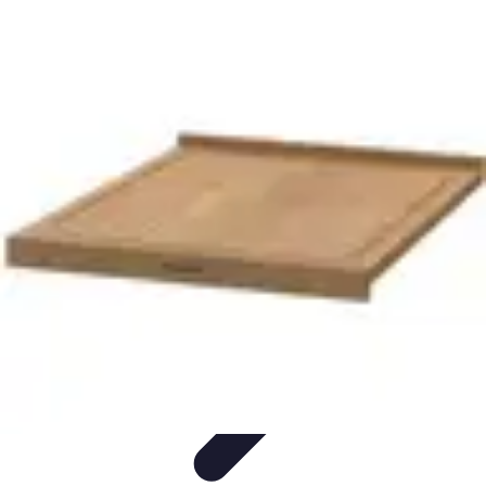
Recettes de Poissons
Recettes de Papillote
Recettes Faciles
Recettes
Recettes de
Marinades
Recettes de Poisson
Recettes de Poissons