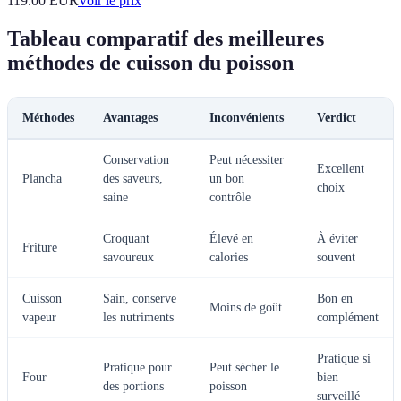
119.00
EUR
Voir le prix
Tableau comparatif des meilleures
méthodes de cuisson du poisson
Méthodes
Avantages
Inconvénients
Verdict
Conservation
Peut nécessiter
Excellent
Plancha
des saveurs,
un bon
choix
saine
contrôle
Croquant
Élevé en
À éviter
Friture
savoureux
calories
souvent
Cuisson
Sain, conserve
Bon en
Moins de goût
vapeur
les nutriments
complément
Pratique si
Pratique pour
Peut sécher le
Four
bien
des portions
poisson
surveillé