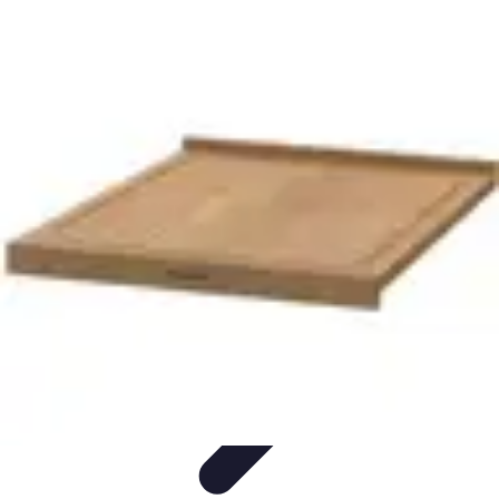
Recettes de Poissons
Recettes de Papillote
Recettes Faciles
Recettes
Recettes de
Marinades
Recettes de Poisson
Recettes de Poissons