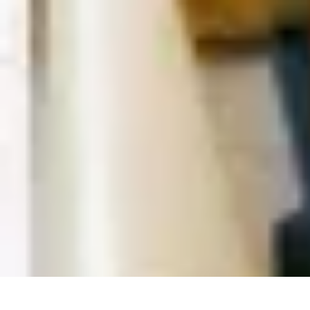
Recettes de Poissons
Recettes de Papillote
Recettes Faciles
Recettes
Recettes de Marinades
R
Recettes de Poissons