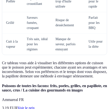
Poêlée
trop d'huile
pour le
croustillant
utilisée
rapide
Saveurs
Parfait
Risque de
Grillé
fumées,
pour les
dessèchement
croquant
BBQ
Très sain, idéal
Manque de
Cuit à la
Utile pour
pour les
saveur, parfois
vapeur
la diète
régimes
ennuyant
Ce tableau vous aide à visualiser les différentes options de cuisson
que le poisson peut expérimenter, chacune ayant ses avantages et ses
inconvénients. Selon vos préférences et le temps dont vous disposez,
la papillote demeure une méthode à envisager sérieusement.
Poissons de toutes les facons: frits, poeles, grilles, en papillote, en
sauce, crus / La cuisine des gourmands en images
Ammareal FR
3.19
EUR
Voir le prix