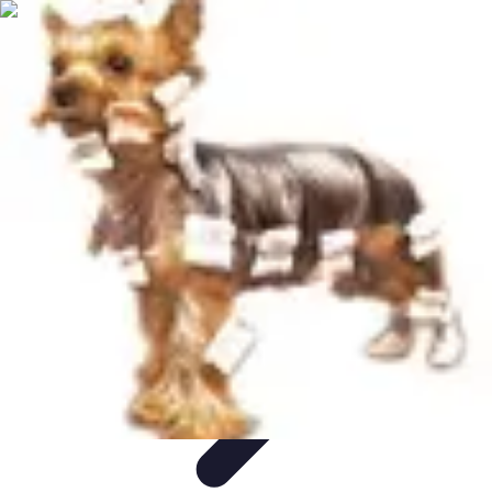
Recettes de Poissons
Recettes de Papillote
Recettes Faciles
Recettes
Recettes de
Marinades
Recettes de Poisson
Recettes de Poissons