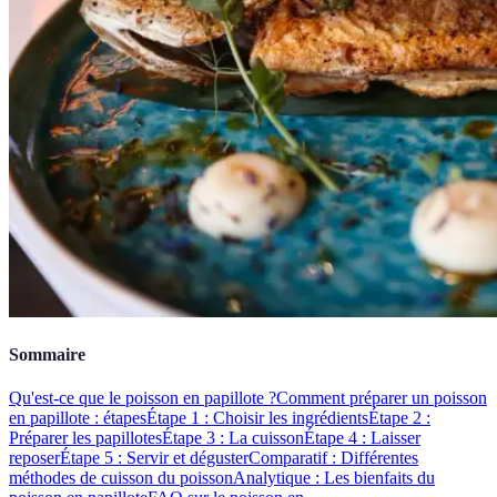
Sommaire
Qu'est-ce que le poisson en papillote ?
Comment préparer un poisson
en papillote : étapes
Étape 1 : Choisir les ingrédients
Étape 2 :
Préparer les papillotes
Étape 3 : La cuisson
Étape 4 : Laisser
reposer
Étape 5 : Servir et déguster
Comparatif : Différentes
méthodes de cuisson du poisson
Analytique : Les bienfaits du