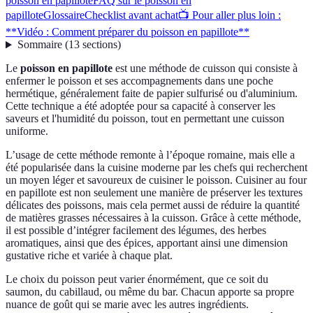
poisson en papillote
FAQ sur le poisson en
papillote
Glossaire
Checklist avant achat
📺 Pour aller plus loin :
**Vidéo : Comment préparer du poisson en papillote**
Sommaire
(
13
sections
)
Le
poisson en papillote
est une méthode de cuisson qui consiste à
enfermer le poisson et ses accompagnements dans une poche
hermétique, généralement faite de papier sulfurisé ou d'aluminium.
Cette technique a été adoptée pour sa capacité à conserver les
saveurs et l'humidité du poisson, tout en permettant une cuisson
uniforme.
L’usage de cette méthode remonte à l’époque romaine, mais elle a
été popularisée dans la cuisine moderne par les chefs qui recherchent
un moyen léger et savoureux de cuisiner le poisson. Cuisiner au four
en papillote est non seulement une manière de préserver les textures
délicates des poissons, mais cela permet aussi de réduire la quantité
de matières grasses nécessaires à la cuisson. Grâce à cette méthode,
il est possible d’intégrer facilement des légumes, des herbes
aromatiques, ainsi que des épices, apportant ainsi une dimension
gustative riche et variée à chaque plat.
Le choix du poisson peut varier énormément, que ce soit du
saumon, du cabillaud, ou même du bar. Chacun apporte sa propre
nuance de goût qui se marie avec les autres ingrédients.