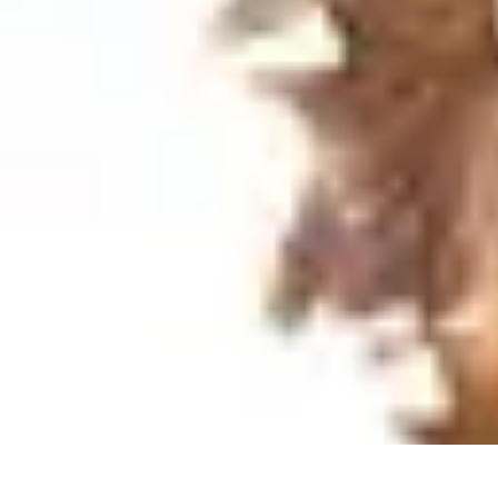
Recettes de Poissons
Recettes de Papillote
Recettes Faciles
Recettes
Recettes de Marinades
R
Recettes de Poissons