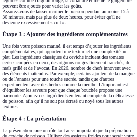
légumes comme l'oignon rouge, la coriandre et même le gingembre
peuvent être ajoutés pour varier les goûts.
Assurez-vous de laisser mariner le poisson pendant au moins 15 à
30 minutes, mais pas plus de deux heures, pour éviter qu'il ne
devienne excessivement « cuit ».
Étape 3 : Ajouter des ingrédients complémentaires
Une fois votre poisson mariné, il est temps d’ajouter les ingrédients
complémentaires, qui apportent une texture et une complexité au
plat. Les ingrédients classiques du ceviche incluent des tomates
cerises coupées en deux, des oignons rouges finement tranchés, du
maïs grillé et de l’avocat. En 2026, nombre de chefs innovent avec
des éléments inattendus. Par exemple, certains ajoutent de la mangue
ou de l’ananas pour une touche sucrée, tandis que d'autres
experimentent avec des herbes comme la menthe. L’important est
d’équilibrer les saveurs pour que chaque bouchée propose une
harmonie. Ajoutez ces ingrédients en tenant compte de la délicatesse
du poisson, afin qu’il ne soit pas écrasé ou noyé sous les autres
textures.
Étape 4 : La présentation
La présentation joue un rôle tout aussi important que la préparation
du ceviche de poisson. Utilisez des assiettes froides pour servir votre