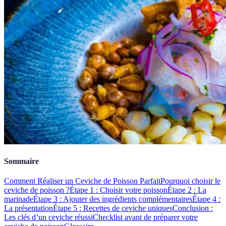
Sommaire
Comment Réaliser un Ceviche de Poisson Parfait
Pourquoi choisir le
ceviche de poisson ?
Étape 1 : Choisir votre poisson
Étape 2 : La
marinade
Étape 3 : Ajouter des ingrédients complémentaires
Étape 4 :
La présentation
Étape 5 : Recettes de ceviche uniques
Conclusion :
Les clés d’un ceviche réussi
Checklist avant de préparer votre