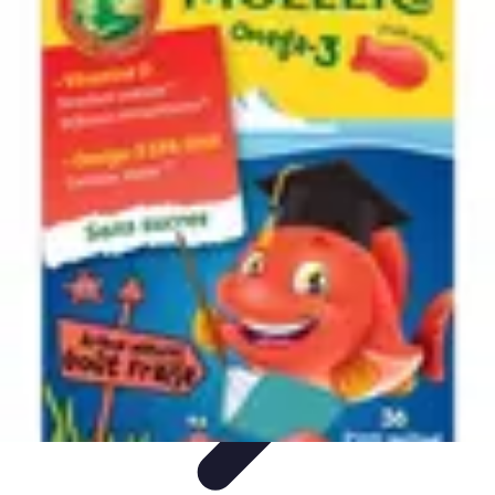
Recettes de Poissons
Recettes de Papillote
Recettes Faciles
Recettes
Recettes de
Marinades
Recettes de Poisson
Recettes de Poissons