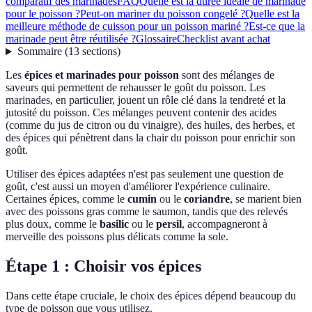
comparatif des marinades
FAQ
Quelle est la durée idéale de marinade
pour le poisson ?
Peut-on mariner du poisson congelé ?
Quelle est la
meilleure méthode de cuisson pour un poisson mariné ?
Est-ce que la
marinade peut être réutilisée ?
Glossaire
Checklist avant achat
Sommaire
(
13
sections
)
Les
épices et marinades pour poisson
sont des mélanges de
saveurs qui permettent de rehausser le goût du poisson. Les
marinades, en particulier, jouent un rôle clé dans la tendreté et la
jutosité du poisson. Ces mélanges peuvent contenir des acides
(comme du jus de citron ou du vinaigre), des huiles, des herbes, et
des épices qui pénètrent dans la chair du poisson pour enrichir son
goût.
Utiliser des épices adaptées n'est pas seulement une question de
goût, c'est aussi un moyen d'améliorer l'expérience culinaire.
Certaines épices, comme le
cumin
ou le
coriandre
, se marient bien
avec des poissons gras comme le saumon, tandis que des relevés
plus doux, comme le
basilic
ou le
persil
, accompagneront à
merveille des poissons plus délicats comme la sole.
Étape 1 : Choisir vos épices
Dans cette étape cruciale, le choix des épices dépend beaucoup du
type de poisson que vous utilisez.