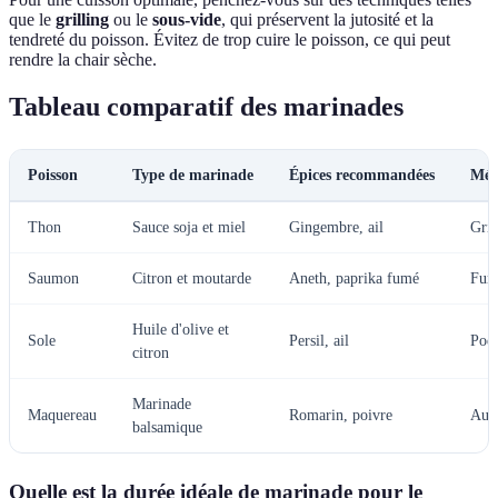
que le
grilling
ou le
sous-vide
, qui préservent la jutosité et la
tendreté du poisson. Évitez de trop cuire le poisson, ce qui peut
rendre la chair sèche.
Tableau comparatif des marinades
Poisson
Type de marinade
Épices recommandées
Mét
Thon
Sauce soja et miel
Gingembre, ail
Gril
Saumon
Citron et moutarde
Aneth, paprika fumé
Fum
Huile d'olive et
Sole
Persil, ail
Poêl
citron
Marinade
Maquereau
Romarin, poivre
Au 
balsamique
Quelle est la durée idéale de marinade pour le