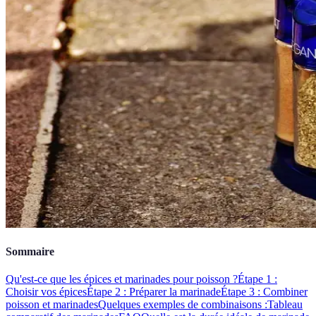
Sommaire
Qu'est-ce que les épices et marinades pour poisson ?
Étape 1 :
Choisir vos épices
Étape 2 : Préparer la marinade
Étape 3 : Combiner
poisson et marinades
Quelques exemples de combinaisons :
Tableau