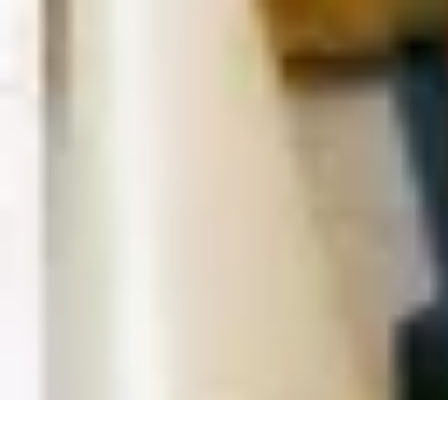
Recettes de Poissons
Recettes de Papillote
Recettes Faciles
Recettes
Recettes de Marinades
R
Recettes de Poissons