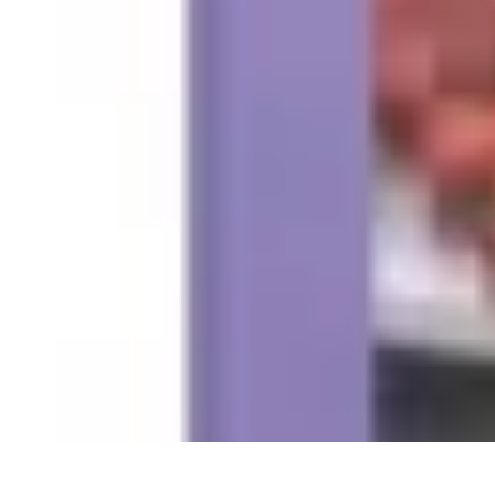
Recettes de Poissons
Recettes de Papillote
Recettes Faciles
Recettes
Recettes de Marinades
R
Recettes de Poissons