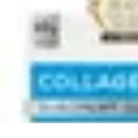
Recettes de Poissons
Recettes de Papillote
Recettes Faciles
Recettes
Recettes de Marinades
R
Recettes de Poissons