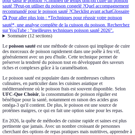
pour saisir le poisson ?
Combien de temps doit-on cuire un poisson
sauté ?
Peut-on utiliser du poisson congelé ?
Quel accompagnement
recommandé pour le poisson sauté ?
Checklist avant achat
Glossaire
📺 Pour aller plus loin : *Techniques pour réussir votre poisson
sauté*, une analyse complète de la cuisson du poisson. Recherchez
sur YouTube : "meilleures techniques poisson sauté 2026".
Sommaire
(
12
sections
)
Le
poisson sauté
est une méthode de cuisson qui implique de cuire
des morceaux de poisson rapidement dans une poêle à feu vif,
généralement avec un peu d'huile. Cette technique permet de
préserver la tendreté du poisson tout en développant des saveurs
riches et complexes grâce à la caramélisation.
Le poisson sauté est populaire dans de nombreuses cultures
culinaires, en particulier dans les cuisines asiatique et
méditerranéenne où le poisson frais est souvent disponible. Selon
UFC-Que Choisir
, la consommation de poisson régulier est
bénéfique pour la santé, notamment en raison des acides gras
oméga-3 qu'il contient. De plus, le poisson est une source de
protéines maigres, ce qui en fait une option saine pour les repas.
En 2026, la quête de méthodes de cuisine rapide et saines est plus
pertinente que jamais. Avec un nombre croissant de personnes
cherchant des options de repas pratiques mais nutritives, apprendre à