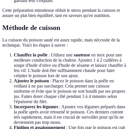
gardant leur croquant.
Cette préparation minutieuse réduit le stress pendant la cuisson et
assure un plat bien équilibré, tant en saveurs qu'en nutrition.
Méthode de cuisson
La cuisson du poisson sauté est assez rapide, mais nécessite de la
technique. Voici les étapes à suivre :
Chauffez la poêle
: Utilisez une
sauteuse
en inox pour une
meilleure conduction de la chaleur. Ajoutez 1 à 2 cuillères à
soupe d'huile d'olive ou d'huile de sésame et laissez chauffer à
feu vif. L'huile doit être suffisamment chaude pour faire
crépiter le poisson lors de son ajout.
Ajoutez le poisson
: Placez le poisson dans la poêle en
veillant à ne pas surcharger. Cela permet une cuisson
uniforme et évite que le poisson ne soit bouilli par ses propres
jus. Faites dorer chaque côté pendant 3 à 4 minutes selon
l'épaisseur du filet.
Incorporez les légumes
: Ajoutez vos légumes préparés dans
la poêle après avoir retourné le poisson. Ces derniers cuiront
très rapidement, mais il est crucial de surveiller pour qu'ils ne
deviennent pas trop mous.
Finition et assaisonnement
: Une fois que le poisson est cuit