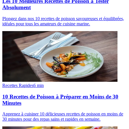
Les 10 Meilleures Recettes de Poisson à Tester
Absolument
Plongez dans nos 10 recettes de poisson savoureuses et équilibrées,
idéales pour tous les amateurs de cuisine marine.
Recettes Rapides
6
min
10 Recettes de Poisson à Préparer en Moins de 30
Minutes
Apprenez à cuisiner 10 délicieuses recettes de poisson en moins de
30 minutes pour des repas sains et rapides en semaine.