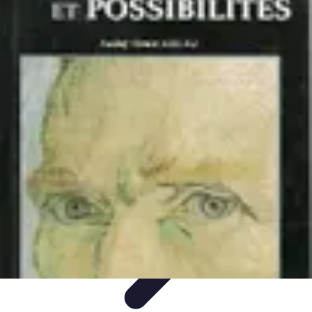
Recettes de Poissons
Recettes de Papillote
Recettes Faciles
Recettes
Recettes de
Marinades
Recettes de Poisson
Recettes de Poissons