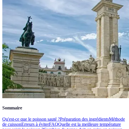
Sommaire
Qu'est-ce que le poisson sauté ?
Préparation des ingrédients
Méthode
de cuisson
Erreurs à éviter
FAQ
Quelle est la meilleure température