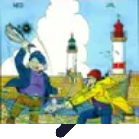
Recettes de Poissons
Recettes de Papillote
Recettes Faciles
Recettes
Recettes de
Marinades
Recettes de Poisson
Recettes de Poissons