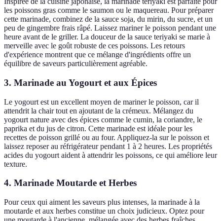
Inspirée de la cuisine japonaise, la marinade teriyaki est parfaite pour
les poissons gras comme le saumon ou le maquereau. Pour préparer
cette marinade, combinez de la sauce soja, du mirin, du sucre, et un
peu de gingembre frais râpé. Laissez mariner le poisson pendant une
heure avant de le griller. La douceur de la sauce teriyaki se marie à
merveille avec le goût robuste de ces poissons. Les retours
d'expérience montrent que ce mélange d'ingrédients offre un
équilibre de saveurs particulièrement agréable.
3. Marinade au Yogourt et aux Épices
Le yogourt est un excellent moyen de mariner le poisson, car il
attendrit la chair tout en ajoutant de la crémeux. Mélangez du
yogourt nature avec des épices comme le cumin, la coriandre, le
paprika et du jus de citron. Cette marinade est idéale pour les
recettes de poisson grillé ou au four. Appliquez-la sur le poisson et
laissez reposer au réfrigérateur pendant 1 à 2 heures. Les propriétés
acides du yogourt aident à attendrir les poissons, ce qui améliore leur
texture.
4. Marinade Moutarde et Herbes
Pour ceux qui aiment les saveurs plus intenses, la marinade à la
moutarde et aux herbes constitue un choix judicieux. Optez pour
une moutarde à l'ancienne, mélangée avec des herbes fraîches