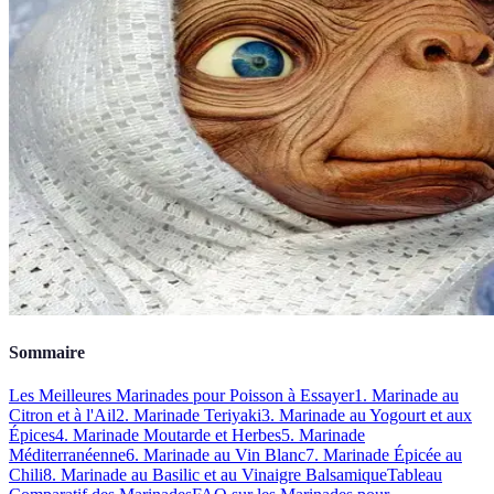
Sommaire
Les Meilleures Marinades pour Poisson à Essayer
1. Marinade au
Citron et à l'Ail
2. Marinade Teriyaki
3. Marinade au Yogourt et aux
Épices
4. Marinade Moutarde et Herbes
5. Marinade
Méditerranéenne
6. Marinade au Vin Blanc
7. Marinade Épicée au
Chili
8. Marinade au Basilic et au Vinaigre Balsamique
Tableau