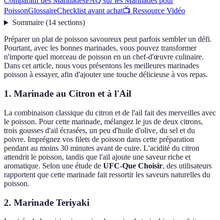
Comparatif des Marinades
FAQ sur les Marinades pour
Poisson
Glossaire
Checklist avant achat
📺 Ressource Vidéo
Sommaire
(
14
sections
)
Préparer un plat de poisson savoureux peut parfois sembler un défi.
Pourtant, avec les bonnes marinades, vous pouvez transformer
n'importe quel morceau de poisson en un chef-d'œuvre culinaire.
Dans cet article, nous vous présentons les meilleures marinades
poisson à essayer, afin d'ajouter une touche délicieuse à vos repas.
1. Marinade au Citron et à l'Ail
La combinaison classique du citron et de l'ail fait des merveilles avec
le poisson. Pour cette marinade, mélangez le jus de deux citrons,
trois gousses d'ail écrasées, un peu d'huile d'olive, du sel et du
poivre. Imprégnez vos filets de poisson dans cette préparation
pendant au moins 30 minutes avant de cuire. L'acidité du citron
attendrit le poisson, tandis que l'ail ajoute une saveur riche et
aromatique. Selon une étude de
UFC-Que Choisir
, des utilisateurs
rapportent que cette marinade fait ressortir les saveurs naturelles du
poisson.
2. Marinade Teriyaki