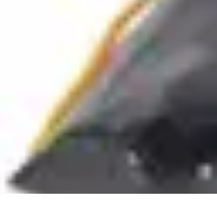
Recettes de Poissons
Recettes de Papillote
Recettes Faciles
Recettes
Recettes de Marinades
R
Recettes de Poissons