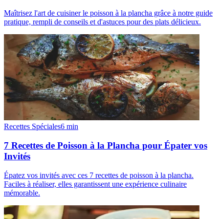
Maîtrisez l'art de cuisiner le poisson à la plancha grâce à notre guide
pratique, rempli de conseils et d'astuces pour des plats délicieux.
Recettes Spéciales
6
min
7 Recettes de Poisson à la Plancha pour Épater vos
Invités
Épatez vos invités avec ces 7 recettes de poisson à la plancha.
Faciles à réaliser, elles garantissent une expérience culinaire
mémorable.