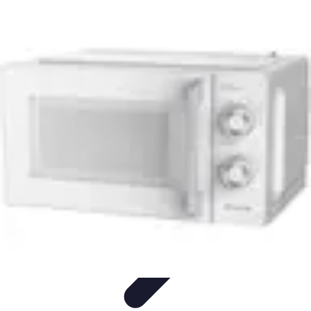
Recettes de Poissons
Recettes de Papillote
Recettes Faciles
Recettes
Recettes de
Marinades
Recettes de Poisson
Recettes de Poissons