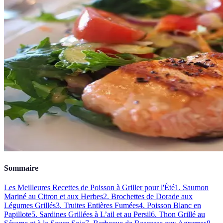
Sommaire
Les Meilleures Recettes de Poisson à Griller pour l'Été
1. Saumon
Mariné au Citron et aux Herbes
2. Brochettes de Dorade aux
Légumes Grillés
3. Truites Entières Fumées
4. Poisson Blanc en
Papillote
5. Sardines Grillées à L’ail et au Persil
6. Thon Grillé au