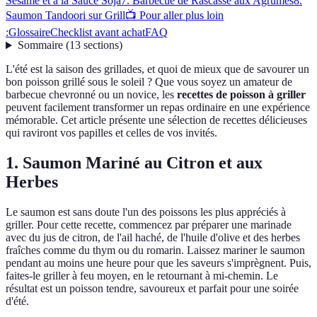
Sésame et à la Sauce Soja
7. Barbecue de Rascasse aux Agrumes
8.
Saumon Tandoori sur Grill
📺 Pour aller plus loin
:
Glossaire
Checklist avant achat
FAQ
Sommaire
(
13
sections
)
L'été est la saison des grillades, et quoi de mieux que de savourer un
bon poisson grillé sous le soleil ? Que vous soyez un amateur de
barbecue chevronné ou un novice, les
recettes de poisson à griller
peuvent facilement transformer un repas ordinaire en une expérience
mémorable. Cet article présente une sélection de recettes délicieuses
qui raviront vos papilles et celles de vos invités.
1. Saumon Mariné au Citron et aux
Herbes
Le saumon est sans doute l'un des poissons les plus appréciés à
griller. Pour cette recette, commencez par préparer une marinade
avec du jus de citron, de l'ail haché, de l'huile d'olive et des herbes
fraîches comme du thym ou du romarin. Laissez mariner le saumon
pendant au moins une heure pour que les saveurs s'imprègnent. Puis,
faites-le griller à feu moyen, en le retournant à mi-chemin. Le
résultat est un poisson tendre, savoureux et parfait pour une soirée
d'été.