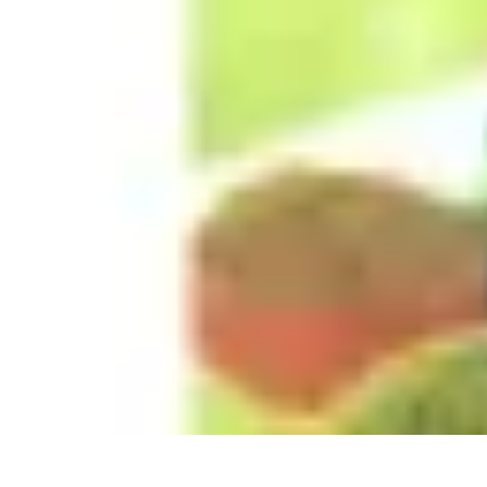
Recettes de Poissons
Recettes de Papillote
Recettes Faciles
Recettes
Recettes de Marinades
R
Recettes de Poissons