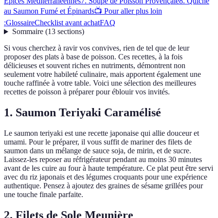
Épices Méditerranéennes
7. Soupe de Poisson Provençale
8. Quiche
au Saumon Fumé et Épinards
📺 Pour aller plus loin
:
Glossaire
Checklist avant achat
FAQ
Sommaire
(
13
sections
)
Si vous cherchez à ravir vos convives, rien de tel que de leur
proposer des plats à base de poisson. Ces recettes, à la fois
délicieuses et souvent riches en nutriments, démontrent non
seulement votre habileté culinaire, mais apportent également une
touche raffinée à votre table. Voici une sélection des meilleures
recettes de poisson à préparer pour éblouir vos invités.
1. Saumon Teriyaki Caramélisé
Le saumon teriyaki est une recette japonaise qui allie douceur et
umami. Pour le préparer, il vous suffit de mariner des filets de
saumon dans un mélange de sauce soja, de mirin, et de sucre.
Laissez-les reposer au réfrigérateur pendant au moins 30 minutes
avant de les cuire au four à haute température. Ce plat peut être servi
avec du riz japonais et des légumes croquants pour une expérience
authentique. Pensez à ajoutez des graines de sésame grillées pour
une touche finale parfaite.
2. Filets de Sole Meunière