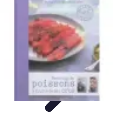
Recettes de Poissons
Recettes de Papillote
Recettes Faciles
Recettes
Recettes de
Marinades
Recettes de Poisson
Recettes de Poissons