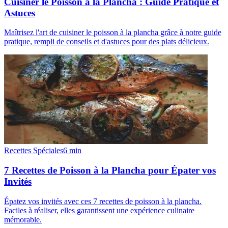
Cuisiner le Poisson à la Plancha : Guide Pratique et
Astuces
Maîtrisez l'art de cuisiner le poisson à la plancha grâce à notre guide
pratique, rempli de conseils et d'astuces pour des plats délicieux.
Recettes Spéciales
6
min
7 Recettes de Poisson à la Plancha pour Épater vos
Invités
Épatez vos invités avec ces 7 recettes de poisson à la plancha.
Faciles à réaliser, elles garantissent une expérience culinaire
mémorable.