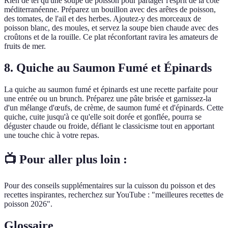
Rien de tel qu'une soupe de poisson pour partager l'esprit de la côte
méditerranéenne. Préparez un bouillon avec des arêtes de poisson,
des tomates, de l'ail et des herbes. Ajoutez-y des morceaux de
poisson blanc, des moules, et servez la soupe bien chaude avec des
croûtons et de la rouille. Ce plat réconfortant ravira les amateurs de
fruits de mer.
8. Quiche au Saumon Fumé et Épinards
La quiche au saumon fumé et épinards est une recette parfaite pour
une entrée ou un brunch. Préparez une pâte brisée et garnissez-la
d'un mélange d'œufs, de crème, de saumon fumé et d'épinards. Cette
quiche, cuite jusqu'à ce qu'elle soit dorée et gonflée, pourra se
déguster chaude ou froide, défiant le classicisme tout en apportant
une touche chic à votre repas.
📺 Pour aller plus loin :
Pour des conseils supplémentaires sur la cuisson du poisson et des
recettes inspirantes, recherchez sur YouTube : "meilleures recettes de
poisson 2026".
Glossaire