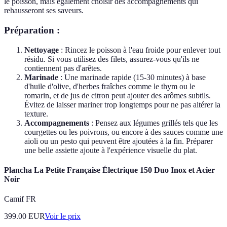
le poisson, mais également choisir des accompagnements qui
rehausseront ses saveurs.
Préparation :
Nettoyage
: Rincez le poisson à l'eau froide pour enlever tout
résidu. Si vous utilisez des filets, assurez-vous qu'ils ne
contiennent pas d'arêtes.
Marinade
: Une marinade rapide (15-30 minutes) à base
d'huile d'olive, d'herbes fraîches comme le thym ou le
romarin, et de jus de citron peut ajouter des arômes subtils.
Évitez de laisser mariner trop longtemps pour ne pas altérer la
texture.
Accompagnements
: Pensez aux légumes grillés tels que les
courgettes ou les poivrons, ou encore à des sauces comme une
aioli ou un pesto qui peuvent être ajoutées à la fin. Préparer
une belle assiette ajoute à l'expérience visuelle du plat.
Plancha La Petite Française Électrique 150 Duo Inox et Acier
Noir
Camif FR
399.00
EUR
Voir le prix