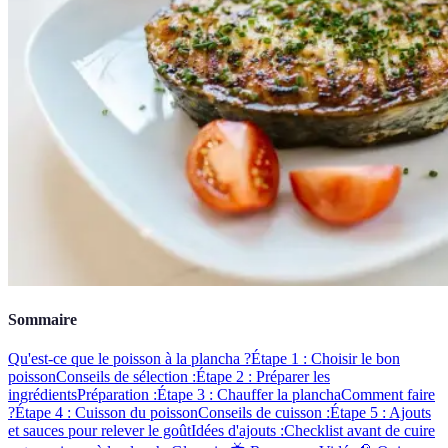
Sommaire
Qu'est-ce que le poisson à la plancha ?
Étape 1 : Choisir le bon
poisson
Conseils de sélection :
Étape 2 : Préparer les
ingrédients
Préparation :
Étape 3 : Chauffer la plancha
Comment faire
?
Étape 4 : Cuisson du poisson
Conseils de cuisson :
Étape 5 : Ajouts
et sauces pour relever le goût
Idées d'ajouts :
Checklist avant de cuire