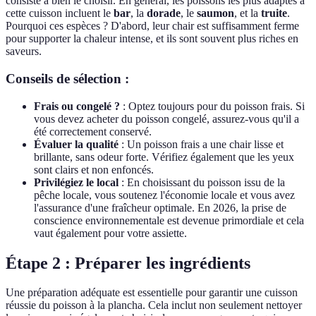
consiste à bien le choisir. En général, les poissons les plus adaptés à
cette cuisson incluent le
bar
, la
dorade
, le
saumon
, et la
truite
.
Pourquoi ces espèces ? D'abord, leur chair est suffisamment ferme
pour supporter la chaleur intense, et ils sont souvent plus riches en
saveurs.
Conseils de sélection :
Frais ou congelé ?
: Optez toujours pour du poisson frais. Si
vous devez acheter du poisson congelé, assurez-vous qu'il a
été correctement conservé.
Évaluer la qualité
: Un poisson frais a une chair lisse et
brillante, sans odeur forte. Vérifiez également que les yeux
sont clairs et non enfoncés.
Privilégiez le local
: En choisissant du poisson issu de la
pêche locale, vous soutenez l'économie locale et vous avez
l'assurance d'une fraîcheur optimale. En 2026, la prise de
conscience environnementale est devenue primordiale et cela
vaut également pour votre assiette.
Étape 2 : Préparer les ingrédients
Une préparation adéquate est essentielle pour garantir une cuisson
réussie du poisson à la plancha. Cela inclut non seulement nettoyer