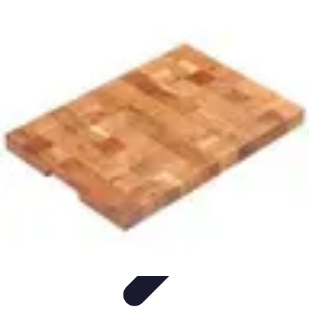
Recettes de Poissons
Recettes de Papillote
Recettes Faciles
Recettes
Recettes de
Marinades
Recettes de Poisson
Recettes de Poissons