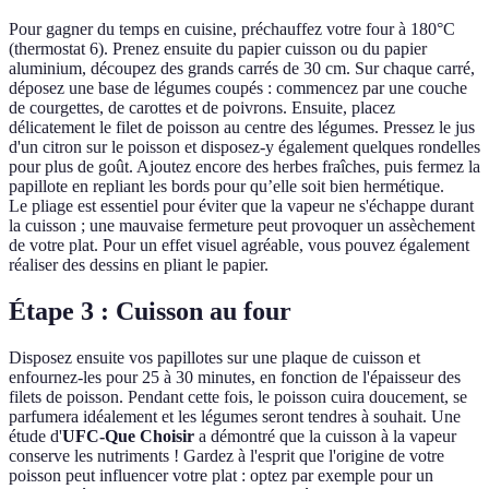
Pour gagner du temps en cuisine, préchauffez votre four à 180°C
(thermostat 6). Prenez ensuite du papier cuisson ou du papier
aluminium, découpez des grands carrés de 30 cm. Sur chaque carré,
déposez une base de légumes coupés : commencez par une couche
de courgettes, de carottes et de poivrons. Ensuite, placez
délicatement le filet de poisson au centre des légumes. Pressez le jus
d'un citron sur le poisson et disposez-y également quelques rondelles
pour plus de goût. Ajoutez encore des herbes fraîches, puis fermez la
papillote en repliant les bords pour qu’elle soit bien hermétique.
Le pliage est essentiel pour éviter que la vapeur ne s'échappe durant
la cuisson ; une mauvaise fermeture peut provoquer un assèchement
de votre plat. Pour un effet visuel agréable, vous pouvez également
réaliser des dessins en pliant le papier.
Étape 3 : Cuisson au four
Disposez ensuite vos papillotes sur une plaque de cuisson et
enfournez-les pour 25 à 30 minutes, en fonction de l'épaisseur des
filets de poisson. Pendant cette fois, le poisson cuira doucement, se
parfumera idéalement et les légumes seront tendres à souhait. Une
étude d'
UFC-Que Choisir
a démontré que la cuisson à la vapeur
conserve les nutriments ! Gardez à l'esprit que l'origine de votre
poisson peut influencer votre plat : optez par exemple pour un