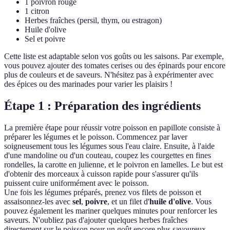
1 poivron rouge
1 citron
Herbes fraîches (persil, thym, ou estragon)
Huile d'olive
Sel et poivre
Cette liste est adaptable selon vos goûts ou les saisons. Par exemple,
vous pouvez ajouter des tomates cerises ou des épinards pour encore
plus de couleurs et de saveurs. N'hésitez pas à expérimenter avec
des épices ou des marinades pour varier les plaisirs !
Étape 1 : Préparation des ingrédients
La première étape pour réussir votre poisson en papillote consiste à
préparer les légumes et le poisson. Commencez par laver
soigneusement tous les légumes sous l'eau claire. Ensuite, à l'aide
d'une mandoline ou d'un couteau, coupez les courgettes en fines
rondelles, la carotte en julienne, et le poivron en lamelles. Le but est
d'obtenir des morceaux à cuisson rapide pour s'assurer qu'ils
puissent cuire uniformément avec le poisson.
Une fois les légumes préparés, prenez vos filets de poisson et
assaisonnez-les avec
sel
,
poivre
, et un filet d'
huile d'olive
. Vous
pouvez également les mariner quelques minutes pour renforcer les
saveurs. N'oubliez pas d'ajouter quelques herbes fraîches
directement sur le poisson pour un goût encore plus savoureux.