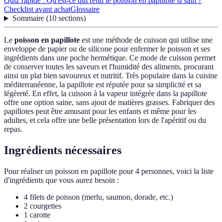
Quiz rapide : Qu'est-ce qui rend le poisson en papillote si sain ?
Checklist avant achat
Glossaire
Sommaire
(
10
sections
)
Le
poisson en papillote
est une méthode de cuisson qui utilise une
enveloppe de papier ou de silicone pour enfermer le poisson et ses
ingrédients dans une poche hermétique. Ce mode de cuisson permet
de conserver toutes les saveurs et l'humidité des aliments, procurant
ainsi un plat bien savoureux et nutritif. Très populaire dans la cuisine
méditerranéenne, la papillote est réputée pour sa simplicité et sa
légèreté. En effet, la cuisson à la vapeur intégrée dans la papillote
offre une option saine, sans ajout de matières grasses. Fabriquer des
papillotes peut être amusant pour les enfants et même pour les
adultes, et cela offre une belle présentation lors de l'apéritif ou du
repas.
Ingrédients nécessaires
Pour réaliser un poisson en papillote pour 4 personnes, voici la liste
d'ingrédients que vous aurez besoin :
4 filets de poisson (merlu, saumon, dorade, etc.)
2 courgettes
1 carotte