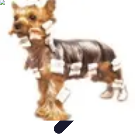
Recettes de Poissons
Recettes de Papillote
Recettes Faciles
Recettes
Recettes de
Marinades
Recettes de Poisson
Recettes de Poissons