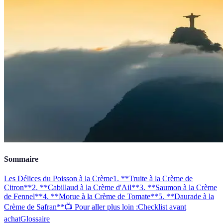
Sommaire
Les Délices du Poisson à la Crème
1. **Truite à la Crème de
Citron**
2. **Cabillaud à la Crème d'Ail**
3. **Saumon à la Crème
de Fennel**
4. **Morue à la Crème de Tomate**
5. **Daurade à la
Crème de Safran**
📺 Pour aller plus loin :
Checklist avant
achat
Glossaire