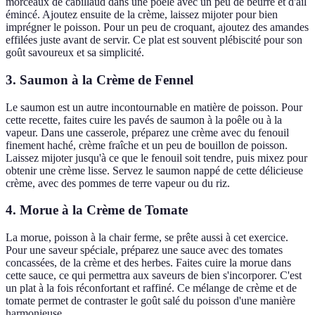
morceaux de cabillaud dans une poêle avec un peu de beurre et d'ail
émincé. Ajoutez ensuite de la crème, laissez mijoter pour bien
imprégner le poisson. Pour un peu de croquant, ajoutez des amandes
effilées juste avant de servir. Ce plat est souvent plébiscité pour son
goût savoureux et sa simplicité.
3.
Saumon à la Crème de Fennel
Le saumon est un autre incontournable en matière de poisson. Pour
cette recette, faites cuire les pavés de saumon à la poêle ou à la
vapeur. Dans une casserole, préparez une crème avec du fenouil
finement haché, crème fraîche et un peu de bouillon de poisson.
Laissez mijoter jusqu'à ce que le fenouil soit tendre, puis mixez pour
obtenir une crème lisse. Servez le saumon nappé de cette délicieuse
crème, avec des pommes de terre vapeur ou du riz.
4.
Morue à la Crème de Tomate
La morue, poisson à la chair ferme, se prête aussi à cet exercice.
Pour une saveur spéciale, préparez une sauce avec des tomates
concassées, de la crème et des herbes. Faites cuire la morue dans
cette sauce, ce qui permettra aux saveurs de bien s'incorporer. C'est
un plat à la fois réconfortant et raffiné. Ce mélange de crème et de
tomate permet de contraster le goût salé du poisson d'une manière
harmonieuse.