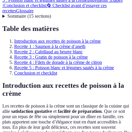
5 : Poisson blanc et légumes sautés à la crème
Ingrédients :
Étapes
:
Conclusion et checklist
🔄 Checklist avant d’essayer ces
recettes
Glossaire
Sommaire
(
15
sections
)
Table des matières
Introduction aux recettes de poisson à la crème
Recette 1 : Saumon à la crème d’aneth
Recette 2 : Cabillaud au beurre blanc
Recette 3 : Gratin de poisson à la crème
Recette 4 : Filets de dorade à la crème de citron
Recette 5 : Poisson blanc et légumes sautés à la crème
Conclusion et checklist
Introduction aux recettes de poisson à la
crème
Les recettes de poisson à la crème sont un classique de la cuisine qui
allie
satisfaction gustative
et
facilité de préparation
. Que ce soit
pour un repas de fête ou simplement pour un dîner en famille, ces
plats apportent une touche d’élégance tout en étant accessibles à
tous. En plus de leur goût délicieux, ces recettes sont souvent