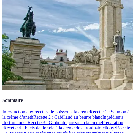
Sommaire
Introduction aux recettes de poisson à la crème
Recette 1 : Saumon à
la crème d’aneth
Recette 2 : Cabillaud au beurre blanc
Ingrédients
:
Instructions :
Recette 3 : Gratin de poisson à la crème
Préparation
:
Recette 4 : Filets de dorade à la crème de citron
Instructions :
Recette