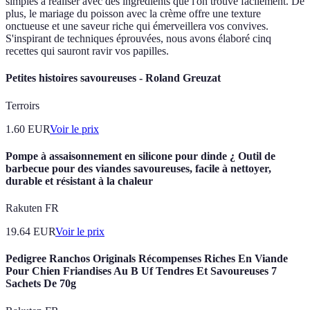
simples à réaliser avec des ingrédients que l'on trouve facilement. De
plus, le mariage du poisson avec la crème offre une texture
onctueuse et une saveur riche qui émerveillera vos convives.
S'inspirant de techniques éprouvées, nous avons élaboré cinq
recettes qui sauront ravir vos papilles.
Petites histoires savoureuses - Roland Greuzat
Terroirs
1.60
EUR
Voir le prix
Pompe à assaisonnement en silicone pour dinde ¿ Outil de
barbecue pour des viandes savoureuses, facile à nettoyer,
durable et résistant à la chaleur
Rakuten FR
19.64
EUR
Voir le prix
Pedigree Ranchos Originals Récompenses Riches En Viande
Pour Chien Friandises Au B Uf Tendres Et Savoureuses 7
Sachets De 70g