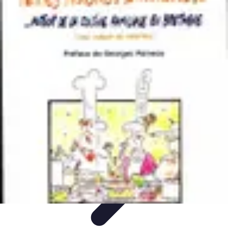
Recettes de Poissons
Recettes de Papillote
Recettes Faciles
Recettes
Recettes de
Marinades
Recettes de Poisson
Recettes de Poissons