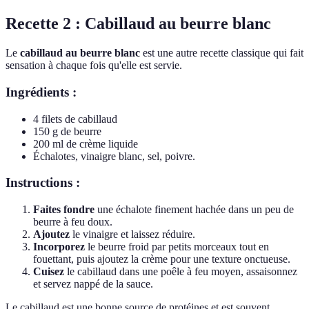
Recette 2 : Cabillaud au beurre blanc
Le
cabillaud au beurre blanc
est une autre recette classique qui fait
sensation à chaque fois qu'elle est servie.
Ingrédients :
4 filets de cabillaud
150 g de beurre
200 ml de crème liquide
Échalotes, vinaigre blanc, sel, poivre.
Instructions :
Faites fondre
une échalote finement hachée dans un peu de
beurre à feu doux.
Ajoutez
le vinaigre et laissez réduire.
Incorporez
le beurre froid par petits morceaux tout en
fouettant, puis ajoutez la crème pour une texture onctueuse.
Cuisez
le cabillaud dans une poêle à feu moyen, assaisonnez
et servez nappé de la sauce.
Le cabillaud est une bonne source de protéines et est souvent