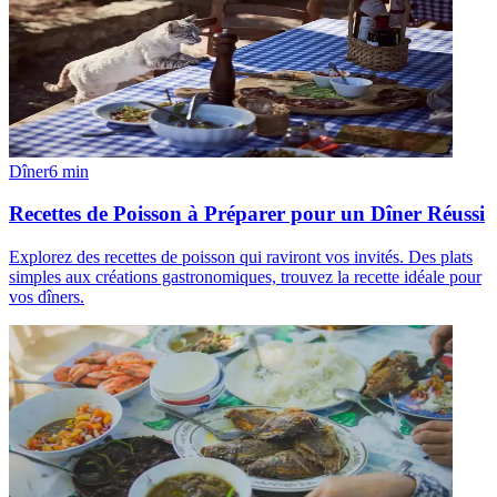
Dîner
6
min
Recettes de Poisson à Préparer pour un Dîner Réussi
Explorez des recettes de poisson qui raviront vos invités. Des plats
simples aux créations gastronomiques, trouvez la recette idéale pour
vos dîners.