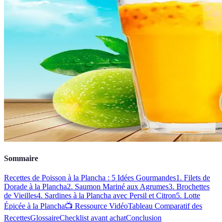
Sommaire
Recettes de Poisson à la Plancha : 5 Idées Gourmandes
1. Filets de
Dorade à la Plancha
2. Saumon Mariné aux Agrumes
3. Brochettes
de Vieilles
4. Sardines à la Plancha avec Persil et Citron
5. Lotte
Épicée à la Plancha
📺 Ressource Vidéo
Tableau Comparatif des
Recettes
Glossaire
Checklist avant achat
Conclusion