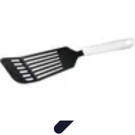
Recettes de Poissons
Recettes de Papillote
Recettes Faciles
Recettes
Recettes de
Marinades
Recettes de Poisson
Recettes de Poissons