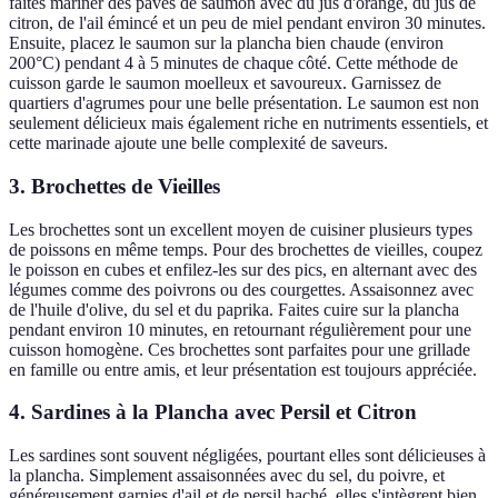
faites mariner des pavés de saumon avec du jus d'orange, du jus de
citron, de l'ail émincé et un peu de miel pendant environ 30 minutes.
Ensuite, placez le saumon sur la plancha bien chaude (environ
200°C) pendant 4 à 5 minutes de chaque côté. Cette méthode de
cuisson garde le saumon moelleux et savoureux. Garnissez de
quartiers d'agrumes pour une belle présentation. Le saumon est non
seulement délicieux mais également riche en nutriments essentiels, et
cette marinade ajoute une belle complexité de saveurs.
3. Brochettes de Vieilles
Les brochettes sont un excellent moyen de cuisiner plusieurs types
de poissons en même temps. Pour des brochettes de vieilles, coupez
le poisson en cubes et enfilez-les sur des pics, en alternant avec des
légumes comme des poivrons ou des courgettes. Assaisonnez avec
de l'huile d'olive, du sel et du paprika. Faites cuire sur la plancha
pendant environ 10 minutes, en retournant régulièrement pour une
cuisson homogène. Ces brochettes sont parfaites pour une grillade
en famille ou entre amis, et leur présentation est toujours appréciée.
4. Sardines à la Plancha avec Persil et Citron
Les sardines sont souvent négligées, pourtant elles sont délicieuses à
la plancha. Simplement assaisonnées avec du sel, du poivre, et
généreusement garnies d'ail et de persil haché, elles s'intègrent bien