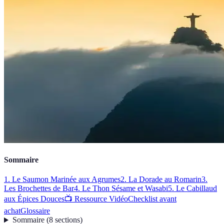
Sommaire
1. Le Saumon Marinée aux Agrumes
2. La Dorade au Romarin
3.
Les Brochettes de Bar
4. Le Thon Sésame et Wasabi
5. Le Cabillaud
aux Épices Douces
📺 Ressource Vidéo
Checklist avant
achat
Glossaire
Sommaire
(
8
sections
)