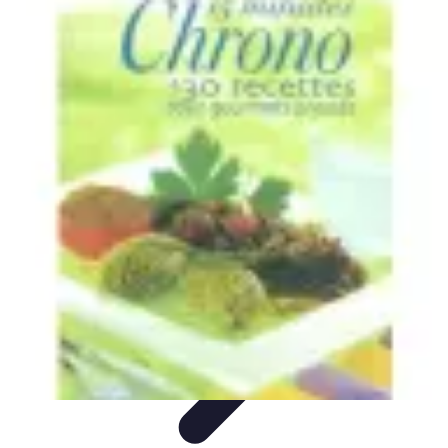
Recettes de Poissons
Recettes de Papillote
Recettes Faciles
Recettes
Recettes de
Marinades
Recettes de Poisson
Recettes de Poissons