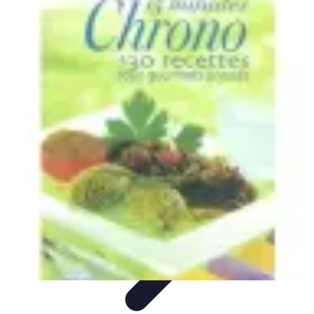
Recettes de Poissons
Recettes de Papillote
Recettes Faciles
Recettes
Recettes de
Marinades
Recettes de Poisson
Recettes de Poissons