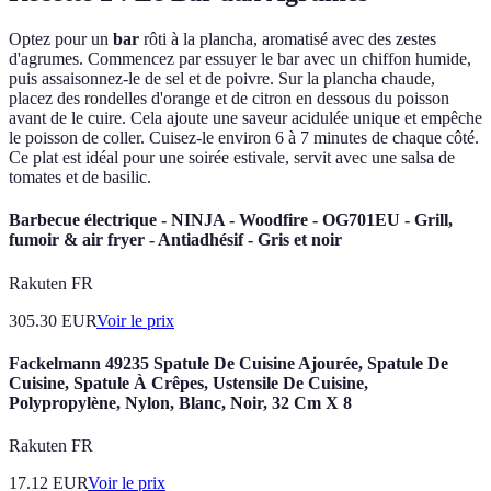
Optez pour un
bar
rôti à la plancha, aromatisé avec des zestes
d'agrumes. Commencez par essuyer le bar avec un chiffon humide,
puis assaisonnez-le de sel et de poivre. Sur la plancha chaude,
placez des rondelles d'orange et de citron en dessous du poisson
avant de le cuire. Cela ajoute une saveur acidulée unique et empêche
le poisson de coller. Cuisez-le environ 6 à 7 minutes de chaque côté.
Ce plat est idéal pour une soirée estivale, servit avec une salsa de
tomates et de basilic.
Barbecue électrique - NINJA - Woodfire - OG701EU - Grill,
fumoir & air fryer - Antiadhésif - Gris et noir
Rakuten FR
305.30
EUR
Voir le prix
Fackelmann 49235 Spatule De Cuisine Ajourée, Spatule De
Cuisine, Spatule À Crêpes, Ustensile De Cuisine,
Polypropylène, Nylon, Blanc, Noir, 32 Cm X 8
Rakuten FR
17.12
EUR
Voir le prix