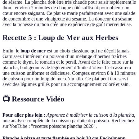
de sésame. La plancha doit être très chaude pour saisir rapidement le
thon : environ 2 minutes de chaque côté suffisent pour obtenir un
cœur encore saignant. Ce plat se marie parfaitement avec une salade
de concombre et une vinaigrette au sésame. La douceur du sésame
avec la richesse du thon crée une expérience de goût merveilleuse.
Recette 5 : Loup de Mer aux Herbes
Enfin, le
loup de mer
est un choix classique qui ne déçoit jamais.
Garnissez l’intérieur du poisson d’un mélange d’herbes fraîches
comme le thym, le romarin et le persil. Avant de le faire cuire sur la
plancha, badigeonnez-le légèrement d’huile d’olive. Cela assurera
une cuisson uniforme et délicieuse. Comptez environ 8 à 10 minutes
de cuisson pour un loup de mer d’un kilo. Ce plat peut être servi
avec des légumes grillés pour un accompagnement coloré et sain.
📺 Ressource Vidéo
Pour aller plus loin :
Apprenez à maîtriser la cuisson à la plancha,
une analyse complète de la cuisson parfaite du poisson. Recherchez
sur YouTube : "recettes poissons plancha 2026".
Planche à pizza et tarte flambée en bois 30 cm Fackelmann