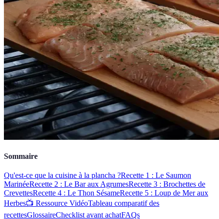
Sommaire
Qu'est-ce que la cuisine à la plancha ?
Recette 1 : Le Saumon
Marinée
Recette 2 : Le Bar aux Agrumes
Recette 3 : Brochettes de
Crevettes
Recette 4 : Le Thon Sésame
Recette 5 : Loup de Mer aux
Herbes
📺 Ressource Vidéo
Tableau comparatif des
recettes
Glossaire
Checklist avant achat
FAQs