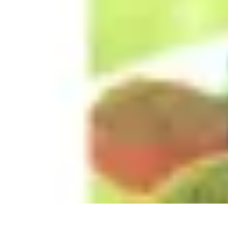
Recettes de Poissons
Recettes de Papillote
Recettes Faciles
Recettes
Recettes de Marinades
R
Recettes de Poissons