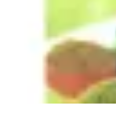
Recettes de Poissons
Recettes de Papillote
Recettes Faciles
Recettes
Recettes de Marinades
R
Recettes de Poissons