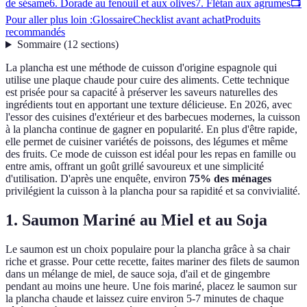
de sésame
6. Dorade au fenouil et aux olives
7. Flétan aux agrumes
📺
Pour aller plus loin :
Glossaire
Checklist avant achat
Produits
recommandés
Sommaire
(
12
sections
)
La plancha est une méthode de cuisson d'origine espagnole qui
utilise une plaque chaude pour cuire des aliments. Cette technique
est prisée pour sa capacité à préserver les saveurs naturelles des
ingrédients tout en apportant une texture délicieuse. En 2026, avec
l'essor des cuisines d'extérieur et des barbecues modernes, la cuisson
à la plancha continue de gagner en popularité. En plus d'être rapide,
elle permet de cuisiner variétés de poissons, des légumes et même
des fruits. Ce mode de cuisson est idéal pour les repas en famille ou
entre amis, offrant un goût grillé savoureux et une simplicité
d'utilisation. D'après une enquête, environ
75% des ménages
privilégient la cuisson à la plancha pour sa rapidité et sa convivialité.
1. Saumon Mariné au Miel et au Soja
Le saumon est un choix populaire pour la plancha grâce à sa chair
riche et grasse. Pour cette recette, faites mariner des filets de saumon
dans un mélange de miel, de sauce soja, d'ail et de gingembre
pendant au moins une heure. Une fois mariné, placez le saumon sur
la plancha chaude et laissez cuire environ 5-7 minutes de chaque