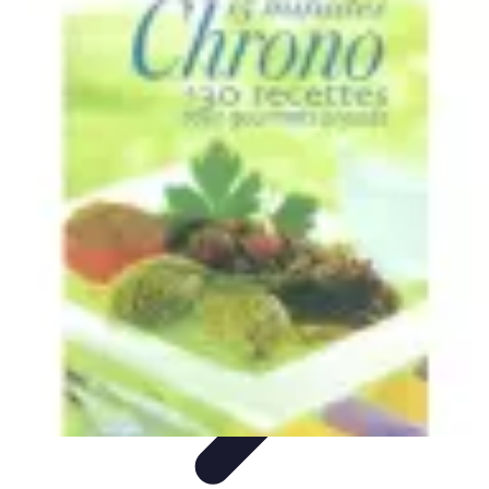
Recettes de Poissons
Recettes de Papillote
Recettes Faciles
Recettes
Recettes de
Marinades
Recettes de Poisson
Recettes de Poissons