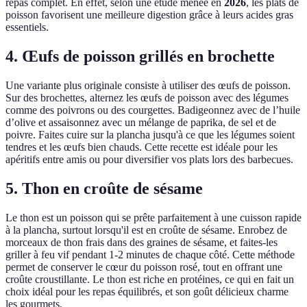
repas complet. En effet, selon une étude menée en
2026
, les plats de
poisson favorisent une meilleure digestion grâce à leurs acides gras
essentiels.
4. Œufs de poisson grillés en brochette
Une variante plus originale consiste à utiliser des œufs de poisson.
Sur des brochettes, alternez les œufs de poisson avec des légumes
comme des poivrons ou des courgettes. Badigeonnez avec de l’huile
d’olive et assaisonnez avec un mélange de paprika, de sel et de
poivre. Faites cuire sur la plancha jusqu'à ce que les légumes soient
tendres et les œufs bien chauds. Cette recette est idéale pour les
apéritifs entre amis ou pour diversifier vos plats lors des barbecues.
5. Thon en croûte de sésame
Le thon est un poisson qui se prête parfaitement à une cuisson rapide
à la plancha, surtout lorsqu'il est en croûte de sésame. Enrobez de
morceaux de thon frais dans des graines de sésame, et faites-les
griller à feu vif pendant 1-2 minutes de chaque côté. Cette méthode
permet de conserver le cœur du poisson rosé, tout en offrant une
croûte croustillante. Le thon est riche en protéines, ce qui en fait un
choix idéal pour les repas équilibrés, et son goût délicieux charme
les gourmets.