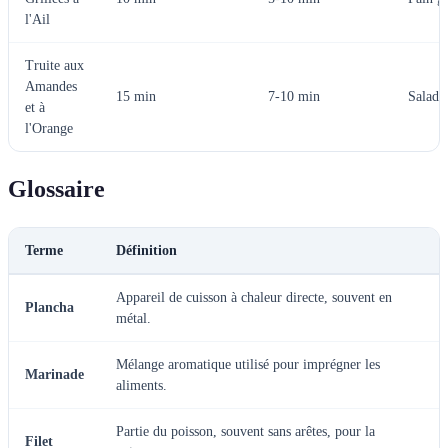
l'Ail
Truite aux
Amandes
15 min
7-10 min
Salade
et à
l'Orange
Glossaire
Terme
Définition
Appareil de cuisson à chaleur directe, souvent en
Plancha
métal.
Mélange aromatique utilisé pour imprégner les
Marinade
aliments.
Partie du poisson, souvent sans arêtes, pour la
Filet