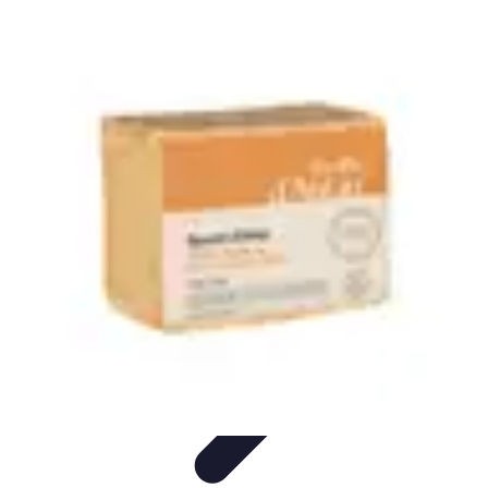
Recettes de Poissons
Recettes de Papillote
Recettes Faciles
Recettes
Recettes de
Marinades
Recettes de Poisson
Recettes de Poissons