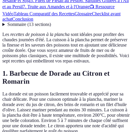
Sésame et Soja
5. Filets de Flétan au Pesto
6. Sardines Grillées à l'Ail
et au Persil
7. Truite aux Amandes et à l'Orange
📺 Ressource
Vidéo
Tableau Comparatif des Recettes
Glossaire
Checklist avant
achat
Conclusion
Sommaire
(
13
sections
)
Les
recettes de poisson à la plancha
sont idéales pour profiter des
chaudes journées d'été. La cuisson à la plancha permet de préserver
la finesse et les saveurs des poissons tout en ajoutant une délicieuse
croûte dorée. Que vous soyez amateur de fruits de mer ou de
poissons plus classiques, il existe une multitude de possibilités. Voici
sept recettes qui embelliront vos repas estivaux.
1. Barbecue de Dorade au Citron et
Romarin
La dorade est un poisson facilement trouvable et apprécié pour sa
chair délicate. Pour une cuisson optimale à la plancha, mariner la
dorade avec du jus de citron, des brins de romarin et un filet d'huile
d'olive. Laissez mariner pendant au moins 30 minutes. La cuisson à
la plancha doit être à haute température, environ 200°C, pour obtenir
une belle coloration. Environ 5 à 7 minutes de chaque côté suffisent
pour une dorade tendre. Le citron apportera une note d'acidité qui
équilibre parfaitement le goût du poisson.