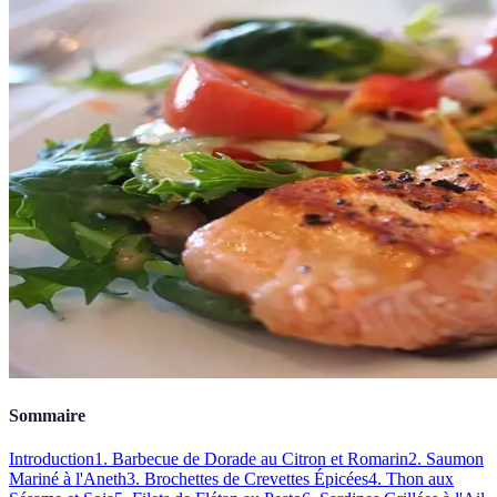
Sommaire
Introduction
1. Barbecue de Dorade au Citron et Romarin
2. Saumon
Mariné à l'Aneth
3. Brochettes de Crevettes Épicées
4. Thon aux