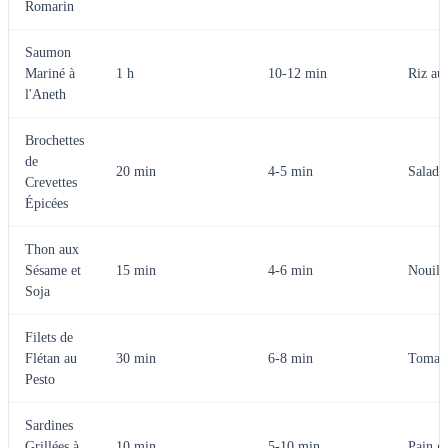
Romarin
Saumon
Mariné à
1 h
10-12 min
Riz au
l'Aneth
Brochettes
de
20 min
4-5 min
Salade
Crevettes
Épicées
Thon aux
Sésame et
15 min
4-6 min
Nouille
Soja
Filets de
Flétan au
30 min
6-8 min
Tomate
Pesto
Sardines
Grillées à
10 min
5-10 min
Pain gr