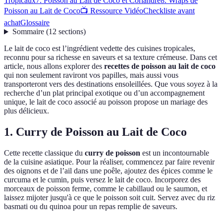
Tropicaux
7. Poisson au Lait de Coco et Coriandre
8. Wraps de
Poisson au Lait de Coco
📺 Ressource Vidéo
Checkliste avant
achat
Glossaire
Sommaire
(
12
sections
)
Le lait de coco est l’ingrédient vedette des cuisines tropicales,
reconnu pour sa richesse en saveurs et sa texture crémeuse. Dans cet
article, nous allons explorer des
recettes de poisson au lait de coco
qui non seulement raviront vos papilles, mais aussi vous
transporteront vers des destinations ensoleillées. Que vous soyez à la
recherche d’un plat principal exotique ou d’un accompagnement
unique, le lait de coco associé au poisson propose un mariage des
plus délicieux.
1. Curry de Poisson au Lait de Coco
Cette recette classique du
curry de poisson
est un incontournable
de la cuisine asiatique. Pour la réaliser, commencez par faire revenir
des oignons et de l’ail dans une poêle, ajoutez des épices comme le
curcuma et le cumin, puis versez le lait de coco. Incorporez des
morceaux de poisson ferme, comme le cabillaud ou le saumon, et
laissez mijoter jusqu'à ce que le poisson soit cuit. Servez avec du riz
basmati ou du quinoa pour un repas remplie de saveurs.