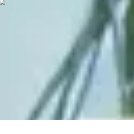
Recettes de Poissons
Recettes de Papillote
Recettes Faciles
Recettes
Recettes de Marinades
R
Recettes de Poissons