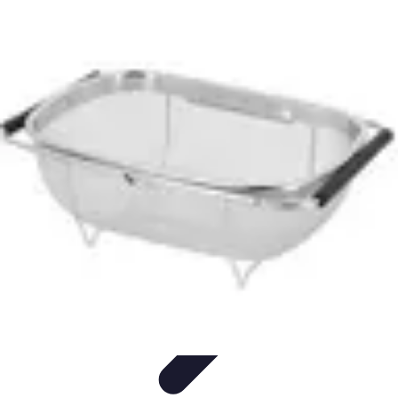
Recettes de Poissons
Recettes de Papillote
Recettes Faciles
Recettes
Recettes de
Marinades
Recettes de Poisson
Recettes de Poissons