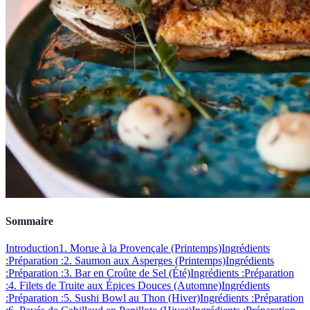
Sommaire
Introduction
1. Morue à la Provençale (Printemps)
Ingrédients
:
Préparation :
2. Saumon aux Asperges (Printemps)
Ingrédients
:
Préparation :
3. Bar en Croûte de Sel (Été)
Ingrédients :
Préparation
:
4. Filets de Truite aux Épices Douces (Automne)
Ingrédients
:
Préparation :
5. Sushi Bowl au Thon (Hiver)
Ingrédients :
Préparation