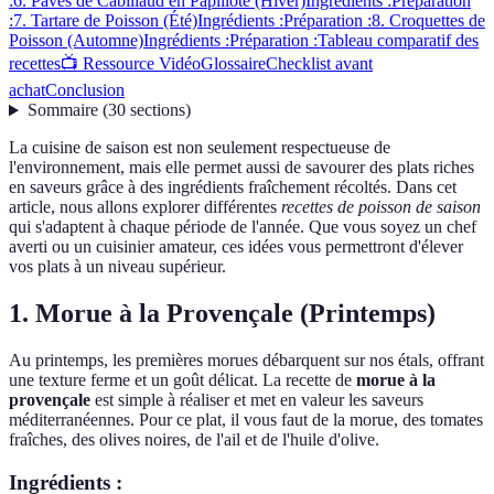
:
6. Pavés de Cabillaud en Papillote (Hiver)
Ingrédients :
Préparation
:
7. Tartare de Poisson (Été)
Ingrédients :
Préparation :
8. Croquettes de
Poisson (Automne)
Ingrédients :
Préparation :
Tableau comparatif des
recettes
📺 Ressource Vidéo
Glossaire
Checklist avant
achat
Conclusion
Sommaire
(
30
sections
)
La cuisine de saison est non seulement respectueuse de
l'environnement, mais elle permet aussi de savourer des plats riches
en saveurs grâce à des ingrédients fraîchement récoltés. Dans cet
article, nous allons explorer différentes
recettes de poisson de saison
qui s'adaptent à chaque période de l'année. Que vous soyez un chef
averti ou un cuisinier amateur, ces idées vous permettront d'élever
vos plats à un niveau supérieur.
1. Morue à la Provençale (Printemps)
Au printemps, les premières morues débarquent sur nos étals, offrant
une texture ferme et un goût délicat. La recette de
morue à la
provençale
est simple à réaliser et met en valeur les saveurs
méditerranéennes. Pour ce plat, il vous faut de la morue, des tomates
fraîches, des olives noires, de l'ail et de l'huile d'olive.
Ingrédients :