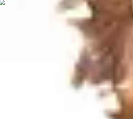
Recettes de Poissons
Recettes de Papillote
Recettes Faciles
Recettes
Recettes de Marinades
R
Recettes de Poissons