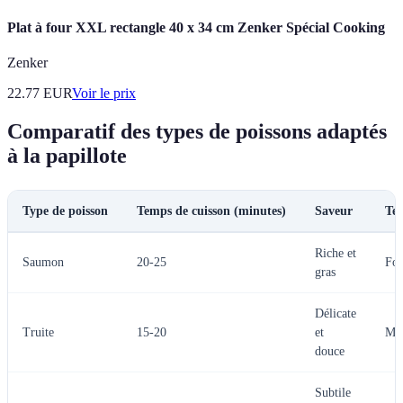
Plat à four XXL rectangle 40 x 34 cm Zenker Spécial Cooking
Zenker
22.77
EUR
Voir le prix
Comparatif des types de poissons adaptés
à la papillote
Type de poisson
Temps de cuisson (minutes)
Saveur
Tex
Riche et
Saumon
20-25
Fon
gras
Délicate
Truite
15-20
et
Moe
douce
Subtile