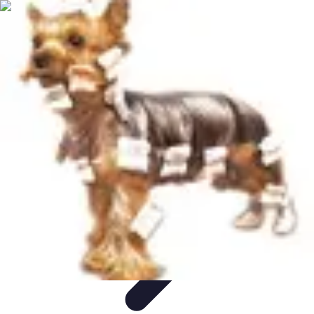
Recettes de Poissons
Recettes de Papillote
Recettes Faciles
Recettes
Recettes de
Marinades
Recettes de Poisson
Recettes de Poissons