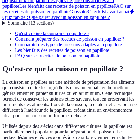
dégustation
Comparatif des types de poissons adaptés à la
papillote
Les bienfaits des recettes de poisson en papillote
FAQ sur
les recettes de poisson en papillote
Glossaire
Checklist avant achat
🧠
Quiz rapide : Que pairer avec un poisson en papillote ?
Sommaire
(
13
sections
)
Qu'est-ce que la cuisson en papillote ?
Comment préparer des recettes de poisson en papillote ?
Comparatif des types de poissons adaptés à la papillote
Les bienfaits des recettes de poisson en papillote
FAQ sur les recettes de poisson en papillote
Qu'est-ce que la cuisson en papillote ?
La cuisson en papillote est une méthode de préparation des aliments
qui consiste à cuire les ingrédients dans un emballage hermétique,
généralement en papier sulfurisé ou en aluminium. Cette technique
permet de conserver les arômes et les saveurs, tout en préservant les
nutriments des aliments. Lors de la cuisson, la chaleur et la vapeur se
diffusent à l'intérieur de la papillote, créant ainsi un environnement
idéal pour une cuisson uniforme et délicate.
Utilisée depuis des siècles dans différentes cultures, la papillote est
particulièrement populaire pour la préparation du poisson. Les
herbes, légumes et épices ajoutés à la papillote viennent enrichir le