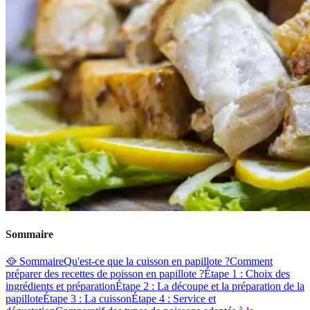
Sommaire
🥘 Sommaire
Qu'est-ce que la cuisson en papillote ?
Comment
préparer des recettes de poisson en papillote ?
Étape 1 : Choix des
ingrédients et préparation
Étape 2 : La découpe et la préparation de la
papillote
Étape 3 : La cuisson
Étape 4 : Service et