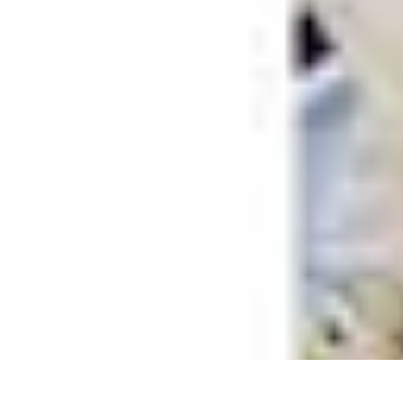
Recettes de Poissons
Recettes de Papillote
Recettes Faciles
Recettes
Recettes de Marinades
R
Recettes de Poissons