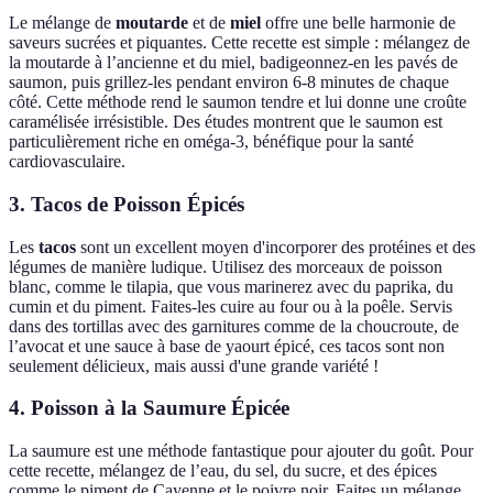
Le mélange de
moutarde
et de
miel
offre une belle harmonie de
saveurs sucrées et piquantes. Cette recette est simple : mélangez de
la moutarde à l’ancienne et du miel, badigeonnez-en les pavés de
saumon, puis grillez-les pendant environ 6-8 minutes de chaque
côté. Cette méthode rend le saumon tendre et lui donne une croûte
caramélisée irrésistible. Des études montrent que le saumon est
particulièrement riche en oméga-3, bénéfique pour la santé
cardiovasculaire.
3. Tacos de Poisson Épicés
Les
tacos
sont un excellent moyen d'incorporer des protéines et des
légumes de manière ludique. Utilisez des morceaux de poisson
blanc, comme le tilapia, que vous marinerez avec du paprika, du
cumin et du piment. Faites-les cuire au four ou à la poêle. Servis
dans des tortillas avec des garnitures comme de la choucroute, de
l’avocat et une sauce à base de yaourt épicé, ces tacos sont non
seulement délicieux, mais aussi d'une grande variété !
4. Poisson à la Saumure Épicée
La saumure est une méthode fantastique pour ajouter du goût. Pour
cette recette, mélangez de l’eau, du sel, du sucre, et des épices
comme le piment de Cayenne et le poivre noir. Faites un mélange,