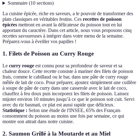
Sommaire
(
10
sections
)
La cuisine épicée, riche en saveurs, a le pouvoir de transformer des
plats classiques en véritables festins. Ces
recettes de poisson
épicées
mettront en avant la délicatesse du poisson tout en lui
apportant du caractère. Dans cet article, nous vous proposons cinq
recettes savoureuses à intégrer dans votre menu de la semaine.
Préparez-vous à éveiller vos papilles !
1. Filets de Poisson au Curry Rouge
Le
curry rouge
est connu pour sa profondeur de saveur et sa
chaleur douce. Cette recette consiste à mariner des filets de poisson
frais, comme le cabillaud ou le bar, dans une pâte de curry rouge
mêlée de lait de coco. Pour préparer, ajoutez simplement une cuillère
à soupe de pâte de curry dans une casserole avec le lait de coco,
chauffez à feu doux puis incorporez les filets de poisson. Laissez
mijoter environ 10 minutes jusqu’à ce que le poisson soit cuit. Servi
avec du riz basmati, ce plat est aussi rapide que délicieux.
Statistique :
Selon une étude de l'INSEE, 65% des Français
consomment du poisson au moins une fois par semaine, ce qui
montre son attrait dans notre cuisine.
2. Saumon Grillé à la Moutarde et au Miel