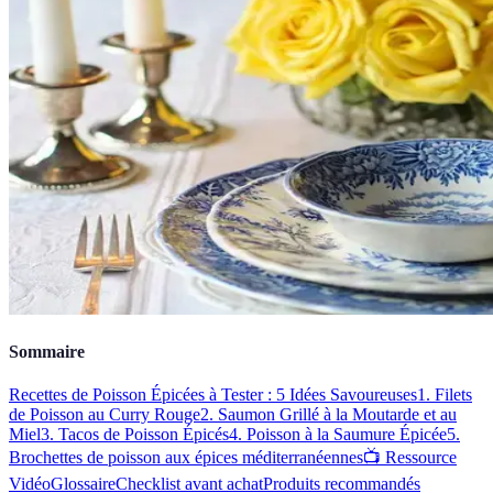
Sommaire
Recettes de Poisson Épicées à Tester : 5 Idées Savoureuses
1. Filets
de Poisson au Curry Rouge
2. Saumon Grillé à la Moutarde et au
Miel
3. Tacos de Poisson Épicés
4. Poisson à la Saumure Épicée
5.
Brochettes de poisson aux épices méditerranéennes
📺 Ressource
Vidéo
Glossaire
Checklist avant achat
Produits recommandés