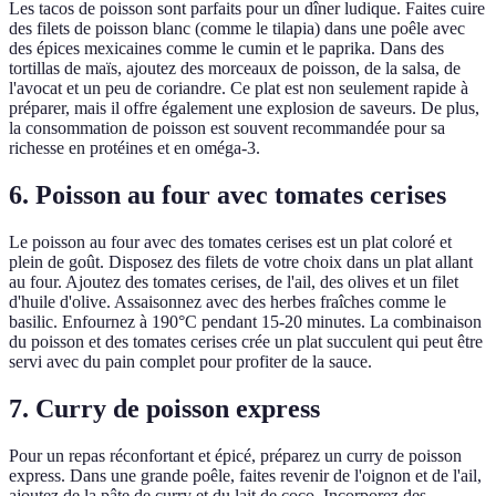
Les tacos de poisson sont parfaits pour un dîner ludique. Faites cuire
des filets de poisson blanc (comme le tilapia) dans une poêle avec
des épices mexicaines comme le cumin et le paprika. Dans des
tortillas de maïs, ajoutez des morceaux de poisson, de la salsa, de
l'avocat et un peu de coriandre. Ce plat est non seulement rapide à
préparer, mais il offre également une explosion de saveurs. De plus,
la consommation de poisson est souvent recommandée pour sa
richesse en protéines et en oméga-3.
6. Poisson au four avec tomates cerises
Le poisson au four avec des tomates cerises est un plat coloré et
plein de goût. Disposez des filets de votre choix dans un plat allant
au four. Ajoutez des tomates cerises, de l'ail, des olives et un filet
d'huile d'olive. Assaisonnez avec des herbes fraîches comme le
basilic. Enfournez à 190°C pendant 15-20 minutes. La combinaison
du poisson et des tomates cerises crée un plat succulent qui peut être
servi avec du pain complet pour profiter de la sauce.
7. Curry de poisson express
Pour un repas réconfortant et épicé, préparez un curry de poisson
express. Dans une grande poêle, faites revenir de l'oignon et de l'ail,
ajoutez de la pâte de curry et du lait de coco. Incorporez des