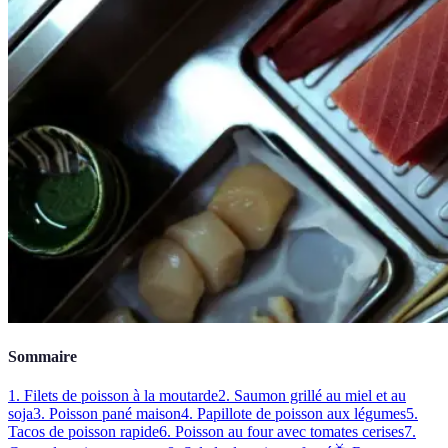
Sommaire
1. Filets de poisson à la moutarde
2. Saumon grillé au miel et au
soja
3. Poisson pané maison
4. Papillote de poisson aux légumes
5.
Tacos de poisson rapide
6. Poisson au four avec tomates cerises
7.