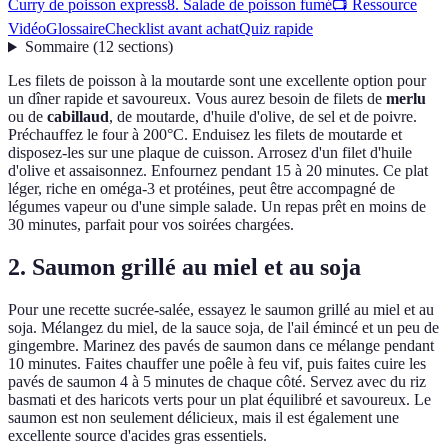
Curry de poisson express
8. Salade de poisson fumé
📺 Ressource
Vidéo
Glossaire
Checklist avant achat
Quiz rapide
Sommaire
(
12
sections
)
Les filets de poisson à la moutarde sont une excellente option pour
un dîner rapide et savoureux. Vous aurez besoin de filets de
merlu
ou de
cabillaud
, de moutarde, d'huile d'olive, de sel et de poivre.
Préchauffez le four à 200°C. Enduisez les filets de moutarde et
disposez-les sur une plaque de cuisson. Arrosez d'un filet d'huile
d'olive et assaisonnez. Enfournez pendant 15 à 20 minutes. Ce plat
léger, riche en oméga-3 et protéines, peut être accompagné de
légumes vapeur ou d'une simple salade. Un repas prêt en moins de
30 minutes, parfait pour vos soirées chargées.
2. Saumon grillé au miel et au soja
Pour une recette sucrée-salée, essayez le saumon grillé au miel et au
soja. Mélangez du miel, de la sauce soja, de l'ail émincé et un peu de
gingembre. Marinez des pavés de saumon dans ce mélange pendant
10 minutes. Faites chauffer une poêle à feu vif, puis faites cuire les
pavés de saumon 4 à 5 minutes de chaque côté. Servez avec du riz
basmati et des haricots verts pour un plat équilibré et savoureux. Le
saumon est non seulement délicieux, mais il est également une
excellente source d'acides gras essentiels.