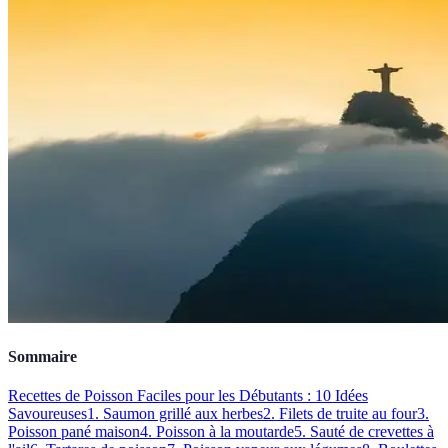
Sommaire
Recettes de Poisson Faciles pour les Débutants : 10 Idées
Savoureuses
1. Saumon grillé aux herbes
2. Filets de truite au four
3.
Poisson pané maison
4. Poisson à la moutarde
5. Sauté de crevettes à