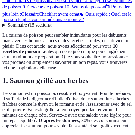
l'ail
6. Tartares de poisson
7. Poisson vapeur aux légumes
8. Boulettes
de poisson
9. Ceviche de poisson
10. Wraps de poisson
📺 Pour aller
plus loin :
Glossaire
Checklist avant achat
🧠 Quiz rapide : Quel est le
poisson le plus consommé dans le monde ?
Sommaire
(
15
sections
)
La cuisine de poisson peut sembler intimidante pour les débutants,
mais avec les bonnes astuces et des recettes simples, cela devient un
plaisir. Dans cet article, nous avons sélectionné pour vous
10
recettes de poisson faciles
qui ne requièrent que peu d'ingrédients
et un minimum de préparation. Que vous souhaitiez impressionner
vos proches ou simplement savourer un bon repas, vous trouverez
ici une inspiration délicieuse.
1. Saumon grillé aux herbes
Le saumon est un poisson accessible et polyvalent. Pour le préparer,
il suffit de le badigeonner d'huile d'olive, de le saupoudrer d'herbes
fraîches comme le thym ou le romarin et de l'assaisonner avec du sel
et du poivre. Faites-le griller à feu moyen pendant environ 10
minutes de chaque côté. Servez-le avec une salade verte légère pour
un repas équilibré.
D’après les données
, 80% des consommateurs
apprécient le saumon pour ses bienfaits santé et son goût succulent.