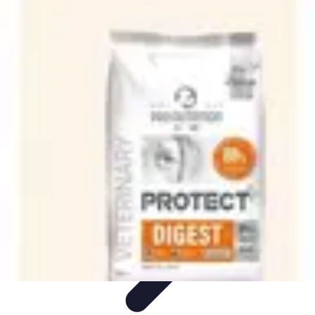
Recettes de Poissons
Recettes de Papillote
Recettes Faciles
Recettes
Recettes de
Marinades
Recettes de Poisson
Recettes de Poissons