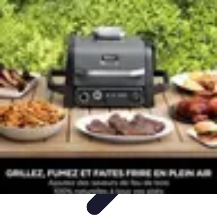
Recettes de Poissons
Recettes de Papillote
Recettes Faciles
Recettes
Recettes de
Marinades
Recettes de Poisson
Recettes de Poissons