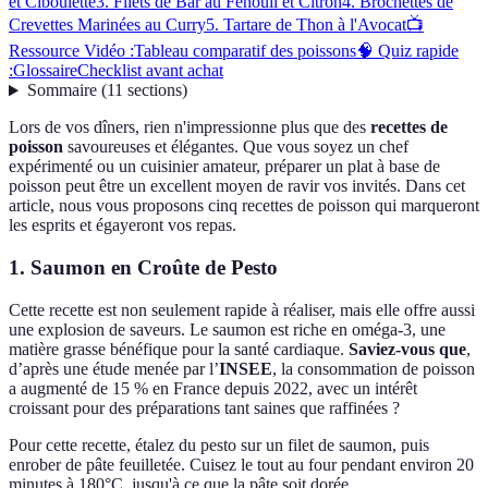
et Ciboulette
3. Filets de Bar au Fenouil et Citron
4. Brochettes de
Crevettes Marinées au Curry
5. Tartare de Thon à l'Avocat
📺
Ressource Vidéo :
Tableau comparatif des poissons
🧠 Quiz rapide
:
Glossaire
Checklist avant achat
Sommaire
(
11
sections
)
Lors de vos dîners, rien n'impressionne plus que des
recettes de
poisson
savoureuses et élégantes. Que vous soyez un chef
expérimenté ou un cuisinier amateur, préparer un plat à base de
poisson peut être un excellent moyen de ravir vos invités. Dans cet
article, nous vous proposons cinq recettes de poisson qui marqueront
les esprits et égayeront vos repas.
1. Saumon en Croûte de Pesto
Cette recette est non seulement rapide à réaliser, mais elle offre aussi
une explosion de saveurs. Le saumon est riche en oméga-3, une
matière grasse bénéfique pour la santé cardiaque.
Saviez-vous que
,
d’après une étude menée par l’
INSEE
, la consommation de poisson
a augmenté de 15 % en France depuis 2022, avec un intérêt
croissant pour des préparations tant saines que raffinées ?
Pour cette recette, étalez du pesto sur un filet de saumon, puis
enrober de pâte feuilletée. Cuisez le tout au four pendant environ 20
minutes à 180°C, jusqu'à ce que la pâte soit dorée.