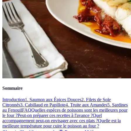
Sommaire
Introduction
1. Saumon aux Épices Douces
2. Filets de Sole
Citronnés
3. Cabillaud en Papillote
4. Truite aux Amandes
5. Sardines
au Fenouil
FAQ
Quelles espèces de poissons sont les meilleures pour
le four ?
Peut-on préparer ces recettes à l'avance ?
Quel
accompagnement peut-on envisager avec ces plats ?
Quelle est la
meilleure température pour cuire le poisson au four ?