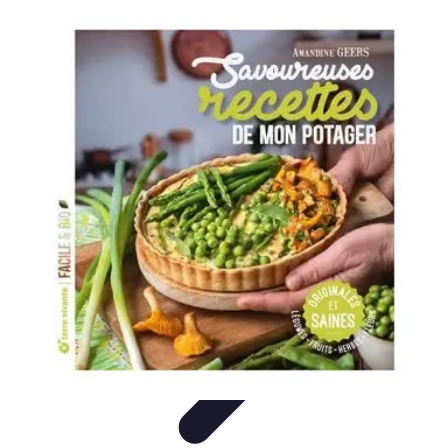
Recettes de Poissons
Recettes de Papillote
Recettes Faciles
Recettes
Recettes de
Marinades
Recettes de Poisson
Recettes de Poissons