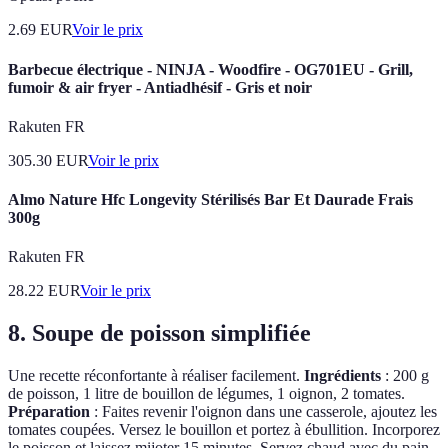
2.69
EUR
Voir le prix
Barbecue électrique - NINJA - Woodfire - OG701EU - Grill,
fumoir & air fryer - Antiadhésif - Gris et noir
Rakuten FR
305.30
EUR
Voir le prix
Almo Nature Hfc Longevity Stérilisés Bar Et Daurade Frais
300g
Rakuten FR
28.22
EUR
Voir le prix
8. Soupe de poisson simplifiée
Une recette réconfortante à réaliser facilement.
Ingrédients
: 200 g
de poisson, 1 litre de bouillon de légumes, 1 oignon, 2 tomates.
Préparation
: Faites revenir l'oignon dans une casserole, ajoutez les
tomates coupées. Versez le bouillon et portez à ébullition. Incorporez
le poisson et laissez mijoter 15 minutes. Servez chaud avec du pain