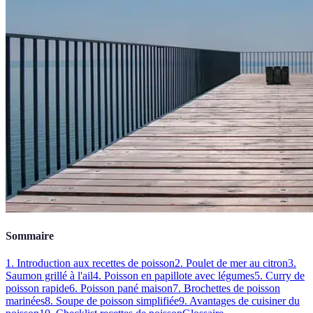
Sommaire
1. Introduction aux recettes de poisson
2. Poulet de mer au citron
3.
Saumon grillé à l'ail
4. Poisson en papillote avec légumes
5. Curry de
poisson rapide
6. Poisson pané maison
7. Brochettes de poisson
marinées
8. Soupe de poisson simplifiée
9. Avantages de cuisiner du