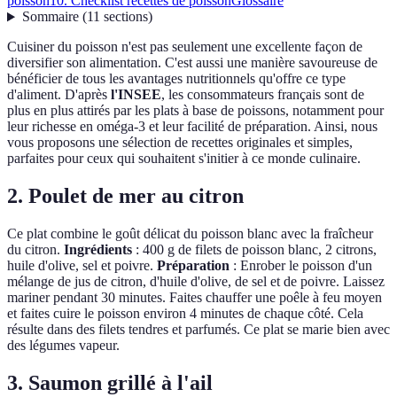
poisson
10. Checklist recettes de poisson
Glossaire
Sommaire
(
11
sections
)
Cuisiner du poisson n'est pas seulement une excellente façon de
diversifier son alimentation. C'est aussi une manière savoureuse de
bénéficier de tous les avantages nutritionnels qu'offre ce type
d'aliment. D'après
l'INSEE
, les consommateurs français sont de
plus en plus attirés par les plats à base de poissons, notamment pour
leur richesse en oméga-3 et leur facilité de préparation. Ainsi, nous
vous proposons une sélection de recettes originales et simples,
parfaites pour ceux qui souhaitent s'initier à ce monde culinaire.
2. Poulet de mer au citron
Ce plat combine le goût délicat du poisson blanc avec la fraîcheur
du citron.
Ingrédients
: 400 g de filets de poisson blanc, 2 citrons,
huile d'olive, sel et poivre.
Préparation
: Enrober le poisson d'un
mélange de jus de citron, d'huile d'olive, de sel et de poivre. Laissez
mariner pendant 30 minutes. Faites chauffer une poêle à feu moyen
et faites cuire le poisson environ 4 minutes de chaque côté. Cela
résulte dans des filets tendres et parfumés. Ce plat se marie bien avec
des légumes vapeur.
3. Saumon grillé à l'ail