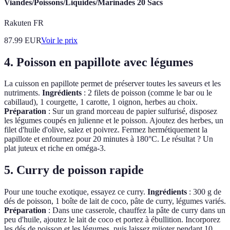
Viandes/Poissons/Liquides/Marinades 20 Sacs
Rakuten FR
87.99
EUR
Voir le prix
4. Poisson en papillote avec légumes
La cuisson en papillote permet de préserver toutes les saveurs et les
nutriments.
Ingrédients
: 2 filets de poisson (comme le bar ou le
cabillaud), 1 courgette, 1 carotte, 1 oignon, herbes au choix.
Préparation
: Sur un grand morceau de papier sulfurisé, disposez
les légumes coupés en julienne et le poisson. Ajoutez des herbes, un
filet d'huile d'olive, salez et poivrez. Fermez hermétiquement la
papillote et enfournez pour 20 minutes à 180°C. Le résultat ? Un
plat juteux et riche en oméga-3.
5. Curry de poisson rapide
Pour une touche exotique, essayez ce curry.
Ingrédients
: 300 g de
dés de poisson, 1 boîte de lait de coco, pâte de curry, légumes variés.
Préparation
: Dans une casserole, chauffez la pâte de curry dans un
peu d'huile, ajoutez le lait de coco et portez à ébullition. Incorporez
les dés de poisson et les légumes, puis laissez mijoter pendant 10