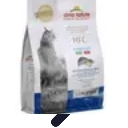
Recettes de Poissons
Recettes de Papillote
Recettes Faciles
Recettes
Recettes de
Marinades
Recettes de Poisson
Recettes de Poissons