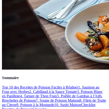
Sommaire
Top 10 des Recettes de Poisson Faciles à Réaliser
1. Saumon au
Four avec Herbes
2. Cabillaud à la Sauce Tomate
3. Poisson Blanc
en Papillote
4. Tartare de Thon Frais
5. Poêlée de Gambas à l'Ail
6.
Brochettes de Poisson
7. Soupe de Poisson Maison
8. Filets de Truite
au Citron
9. Poisson à la Moutarde
10. Sushi Maison
Checklist