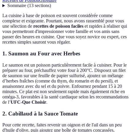
Recettes de Poisson
Glossaire
Sommaire
(
13
sections
)
La cuisine à base de poisson est souvent considérée comme
complexe et exigeante. Pourtant, nous avons rassemblé pour vous
une sélection de
recettes de poisson faciles
et rapides à réaliser qui
vous permettront d'impressionner votre famille et vos amis sans
passer des heures en cuisine. Que vous soyez novice ou expert, ces
recettes simples sauront vous régaler.
1. Saumon au Four avec Herbes
Le saumon est un poisson particulièrement facile à cuisiner. Pour le
préparer au four, préchauffez votre four à 200°C. Disposez un filet
de saumon sur une feuille de papier sulfurisé, ajoutez un mélange
d’herbes fraîches (comme du thym, du romarin et du persil), et
assaisonnez avec du sel et du poivre. Enfournez pendant 15 à 20
minutes. Ce plat est non seulement rapide mais également riche en
oméga-3, favorables à la santé cardiaque selon les recommandations
de l’
UFC-Que Choisir
.
2. Cabillaud à la Sauce Tomate
Pour cette recette, faites revenir un oignon et de l'ail dans un peu
d'huile d'olive, puis ajoutez une boîte de tomates concassées.