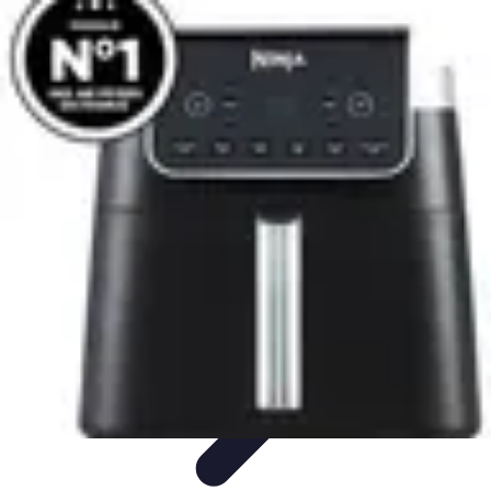
Recettes de Poissons
Recettes de Papillote
Recettes Faciles
Recettes
Recettes de
Marinades
Recettes de Poisson
Recettes de Poissons