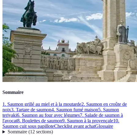
Sommaire
1. Saumon grillé au miel et à la moutarde
2. Saumon en croûte de
noix
3. Tartare de saumon
4. Saumon fumé maison
5. Saumon
teriyaki
6. Saumon au four avec légumes
7. Salade de saumon à
l'avocat
8. Boulettes de saumon
9. Saumon à la provençale
10.
Saumon cuit sous papillote
Checklist avant achat
Glossaire
Sommaire
(
12
sections
)