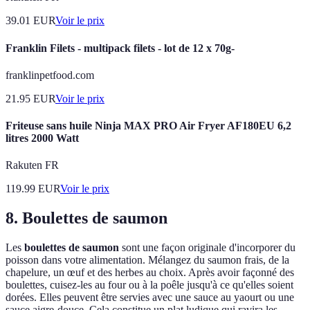
39.01
EUR
Voir le prix
Franklin Filets - multipack filets - lot de 12 x 70g-
franklinpetfood.com
21.95
EUR
Voir le prix
Friteuse sans huile Ninja MAX PRO Air Fryer AF180EU 6,2
litres 2000 Watt
Rakuten FR
119.99
EUR
Voir le prix
8. Boulettes de saumon
Les
boulettes de saumon
sont une façon originale d'incorporer du
poisson dans votre alimentation. Mélangez du saumon frais, de la
chapelure, un œuf et des herbes au choix. Après avoir façonné des
boulettes, cuisez-les au four ou à la poêle jusqu'à ce qu'elles soient
dorées. Elles peuvent être servies avec une sauce au yaourt ou une
sauce aigre-douce. Cela constitue un plat ludique qui ravira les