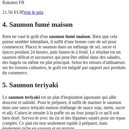
Rakuten FR
21.56
EUR
Voir le prix
4. Saumon fumé maison
Rien ne vaut le goût d'un
saumon fumé maison
. Bien que cela
puisse sembler intimidant, il suffit d'une bonne cure de sel pour
commencer. Placez le saumon dans un mélange de sel, sucre et
épices pendant 24 heures, puis fumez-le à froid. Le résultat est un
saumon délicat et savoureux qui peut être utilisé dans des salades,
des bagels ou même en plat principal. Selon les retours d'utilisateurs
sur les forums culinaires, le goût est inégalé par rapport aux produits
du commerce.
5. Saumon teriyaki
Le
saumon teriyaki
est un plat d'inspiration japonaise qui allie
douceur et salinité. Pour le préparer, il suffit de mariner le saumon
dans une sauce teriyaki maison (mélange de sauce soja, mirin, sucre
et ail). Cuisez-le ensuite à la poêle ou au four jusqu'à ce qu'il soit
bien doré. Servez-le avec du riz et des légumes sautés pour un repas
complet. Ce plat est non seulement rapide à préparer, mais
également riche en saveurs et en texture.