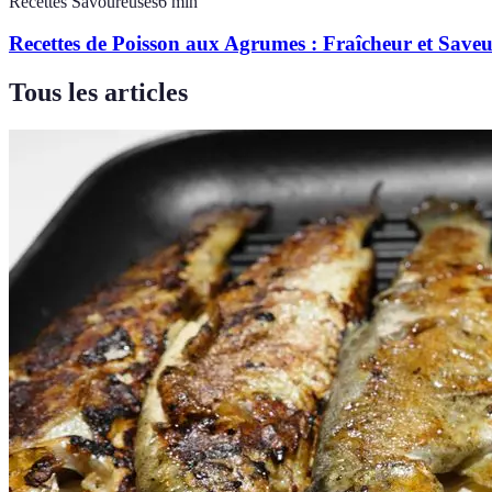
Recettes Savoureuses
6
min
Recettes de Poisson aux Agrumes : Fraîcheur et Saveu
Tous les articles