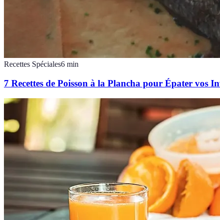
Recettes Spéciales
6
min
7 Recettes de Poisson à la Plancha pour Épater vos In