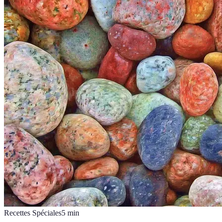
Recettes Spéciales
5
min