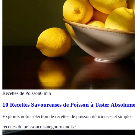
Recettes de Poisson
6
min
10 Recettes Savoureuses de Poisson à Tester Absolum
Explorez notre sélection de recettes de poisson délicieuses et simples. 
recettes de poisson
cuisine
gourmandise