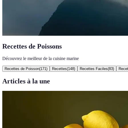
Recettes de Poissons
Découvrez le meilleur de la cuisine marine
Recettes de Poisson
(
171
)
Recettes
(
148
)
Recettes Faciles
(
83
)
Recet
Articles à la une