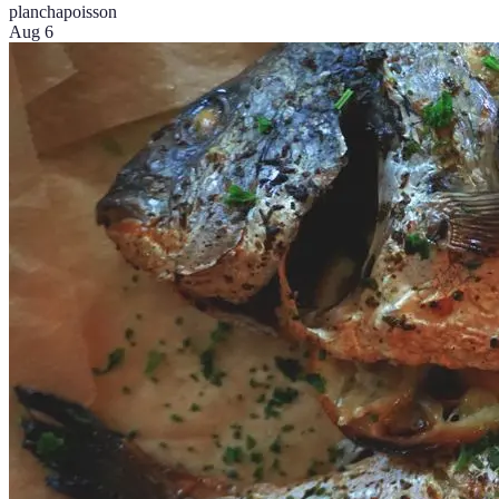
plancha
poisson
Aug 6