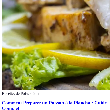
Recettes de Poisson
6
min
Comment Préparer un Poisson à la Plancha : Guide
Complet